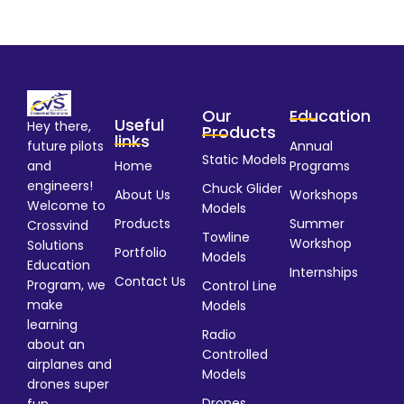
Our
Education
Useful
Hey there,
Products
links
Annual
future pilots
Static Models
Home
Programs
and
engineers!
Chuck Glider
About Us
Workshops
Welcome to
Models
Products
Summer
Crossvind
Towline
Workshop
Solutions
Portfolio
Models
Education
Internships
Contact Us
Program, we
Control Line
make
Models
learning
Radio
about an
Controlled
airplanes and
Models
drones super
Drones