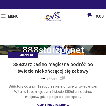
0
MENU
0.00
888starzpl.net
888STARZPL.NET
888starz casino magiczna podróż po
świecie niekończącej się zabawy
0
Admin
888starz casino: Niezapomniane chwile w świecie gier
Witaj w fascynującym świecie 888starz casino,
miejscu, gdzie pasja do gier spot...
CONTINUE READING