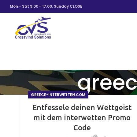
Mon - Sat 9.00 - 17.00. Sunday CLOSE
greec
GREECE-INTERWETTEN.COM
Entfessele deinen Wettgeist
mit dem interwetten Promo
Code
0