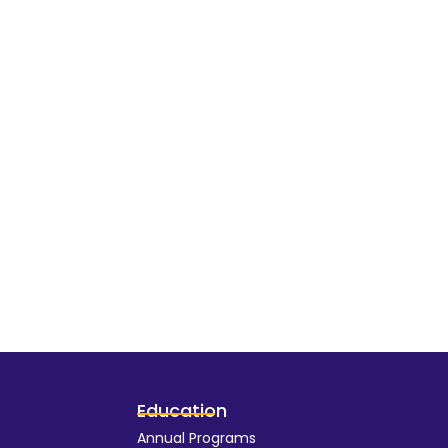
Education
Annual Programs