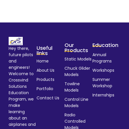
Our
Education
Useful
Hey there,
Products
links
Annual
future pilots
Static Models
Home
Programs
and
engineers!
Chuck Glider
About Us
Workshops
Welcome to
Models
Products
Summer
Crossvind
Towline
Workshop
Solutions
Portfolio
Models
Education
Internships
Contact Us
Program, we
Control Line
make
Models
learning
Radio
about an
Controlled
airplanes and
Models