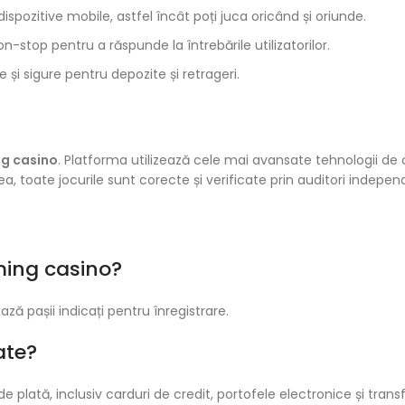
spozitive mobile, astfel încât poți juca oricând și oriunde.
n-stop pentru a răspunde la întrebările utilizatorilor.
și sigure pentru depozite și retrageri.
g casino
. Platforma utilizează cele mai avansate tehnologii de 
ea, toate jocurile sunt corecte și verificate prin auditori independ
ming casino?
ază pașii indicați pentru înregistrare.
ate?
ată, inclusiv carduri de credit, portofele electronice și transf