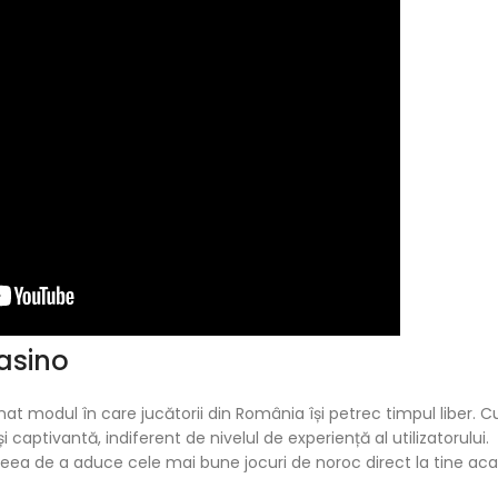
asino
at modul în care jucătorii din România își petrec timpul liber. C
 captivantă, indiferent de nivelul de experiență al utilizatorului.
ceea de a aduce cele mai bune jocuri de noroc direct la tine aca