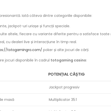
mpresionantă. Iată câteva dintre categoriile disponibile:
e, jackpot-uri uriașe și funcții speciale.
lte altele, fiecare cu variante diferite pentru a satisface toate 
, cu dealeri live și interacțiune în timp real.
ps://totogamingro.com/
poker și alte jocuri de cărți.
e jocuri disponibile în cadrul
totogaming casino
:
POTENȚIAL CÂȘTIG
Jackpot progresiv
de masă
Multiplicator 35:1