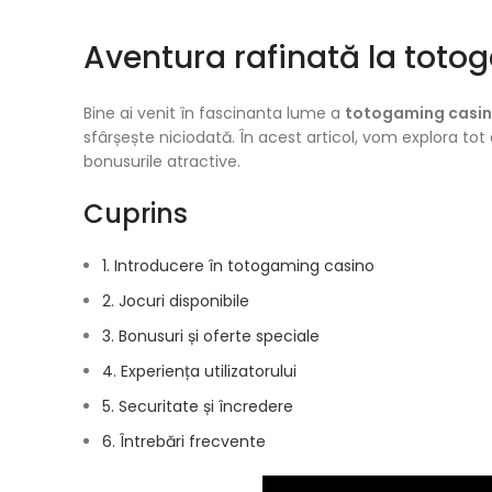
Aventura rafinată la toto
Bine ai venit în fascinanta lume a
totogaming casi
sfârșește niciodată. În acest articol, vom explora tot 
bonusurile atractive.
Cuprins
1. Introducere în totogaming casino
2. Jocuri disponibile
3. Bonusuri și oferte speciale
4. Experiența utilizatorului
5. Securitate și încredere
6. Întrebări frecvente