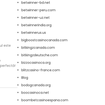
betwinner-bd.net
betwinner-peru.com
betwinner-uz.net
betwinnerindia.org
betwinnerus.us
bigboostcasinocanada.com
ul este
bitkingzcanada.com
bitkingzdeutsche.com
e
bizzocasinoca.org
 perfectă!
blitzcasino-france.com
Blog
bodogcanada.org
boocasinoca.net
boombetcasinoespana.com