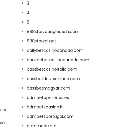
3
4
8
888starzbangladesh.com
888starzpl.net
ballybetcasinocanada.com
bankonbetcasinocanada.com
bassbetcasinoitalia.com
bassbetdeutschland.com
bassbetmagyar.com
bdmbetopiniones.es
bdmbetscasino.it
u un
bdmbetsportugal.com
să.
betamode.net