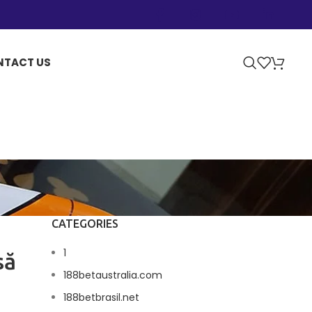
NTACT US
CATEGORIES
1
să
188betaustralia.com
188betbrasil.net