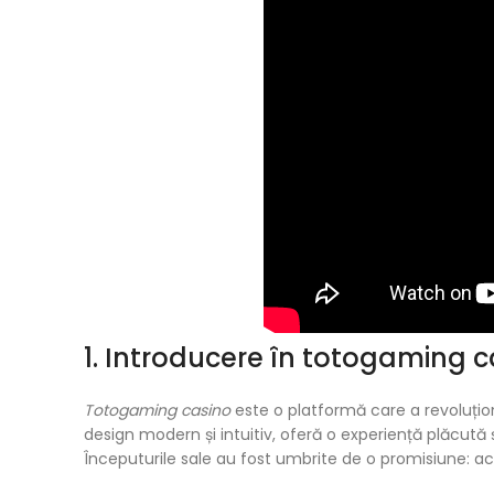
1. Introducere în totogaming c
Totogaming casino
este o platformă care a revoluțion
design modern și intuitiv, oferă o experiență plăcută și
Începuturile sale au fost umbrite de o promisiune: a