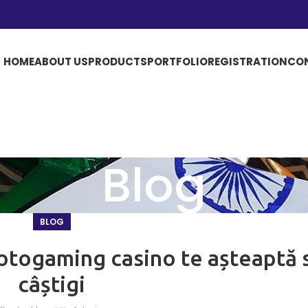
HOME
ABOUT US
PRODUCTS
PORTFOLIO
REGISTRATION
CO
Blog
BLOG
totogaming casino te așteaptă 
câștigi