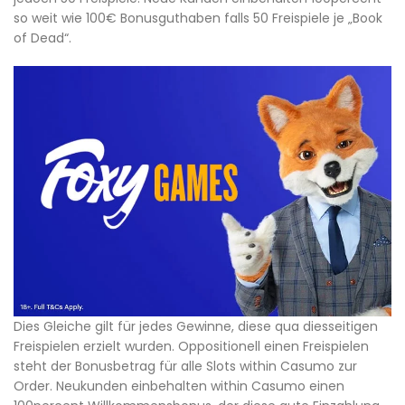
so weit wie 100€ Bonusguthaben falls 50 Freispiele je „Book
of Dead“.
Dies Gleiche gilt für jedes Gewinne, diese qua diesseitigen
Freispielen erzielt wurden. Oppositionell einen Freispielen
steht der Bonusbetrag für alle Slots within Casumo zur
Order. Neukunden einbehalten within Casumo einen