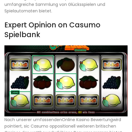
umfangreiche Sammlung von Glücksspielen und
Spielautomaten bietet.
Expert Opinion on Casumo
Spielbank​
Nach unserer umfassendenOnline Kasino Bewertungwird
pointiert, sic Casumo oppositionell weiteren britischen