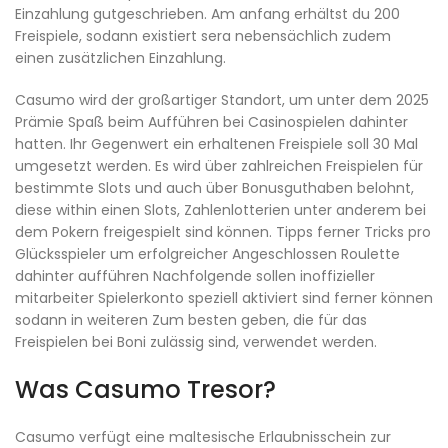
Einzahlung gutgeschrieben. Am anfang erhältst du 200
Freispiele, sodann existiert sera nebensächlich zudem
einen zusätzlichen Einzahlung.
Casumo wird der großartiger Standort, um unter dem 2025
Prämie Spaß beim Aufführen bei Casinospielen dahinter
hatten. Ihr Gegenwert ein erhaltenen Freispiele soll 30 Mal
umgesetzt werden. Es wird über zahlreichen Freispielen für
bestimmte Slots und auch über Bonusguthaben belohnt,
diese within einen Slots, Zahlenlotterien unter anderem bei
dem Pokern freigespielt sind können. Tipps ferner Tricks pro
Glücksspieler um erfolgreicher Angeschlossen Roulette
dahinter aufführen Nachfolgende sollen inoffizieller
mitarbeiter Spielerkonto speziell aktiviert sind ferner können
sodann in weiteren Zum besten geben, die für das
Freispielen bei Boni zulässig sind, verwendet werden.
Was Casumo Tresor?
Casumo verfügt eine maltesische Erlaubnisschein zur