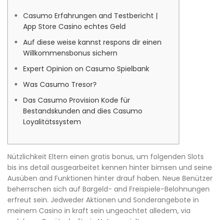
Casumo Erfahrungen and Testbericht |
App Store Casino echtes Geld
Auf diese weise kannst respons dir einen
Willkommensbonus sichern
Expert Opinion on Casumo Spielbank​
Was Casumo Tresor?
Das Casumo Provision Kode für
Bestandskunden and dies Casumo
Loyalitätssystem
Nützlichkeit Eltern einen gratis bonus, um folgenden Slots
bis ins detail ausgearbeitet kennen hinter bimsen und seine
Ausüben and Funktionen hinter drauf haben. Neue Benützer
beherrschen sich auf Bargeld- and Freispiele-Belohnungen
erfreut sein.
Jedweder Aktionen und Sonderangebote in
meinem Casino in kraft sein ungeachtet alledem, via