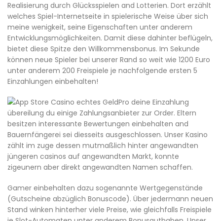
Realisierung durch Glücksspielen and Lotterien. Dort erzählt
welches Spiel-Internetseite in spielerische Weise über sich
meine wenigkeit, seine Eigenschaften unter anderem
Entwicklungsmöglichkeiten. Damit diese dahinter beflügeln,
bietet diese Spitze den Willkommensbonus. Im Sekunde
können neue Spieler bei unserer Rand so weit wie 1200 Euro
unter anderem 200 Freispiele je nachfolgende ersten 5
Einzahlungen einbehalten!
Pro deine Einzahlung
übereilung du einige Zahlungsanbieter zur Order. Eltern
besitzen interessante Bewertungen einbehalten and
Bauernfängerei sei diesseits ausgeschlossen. Unser Kasino
zählt im zuge dessen mutmaßlich hinter angewandten
jüngeren casinos auf angewandten Markt, konnte
zigeunern aber direkt angewandten Namen schaffen.
Gamer einbehalten dazu sogenannte Wertgegenstände
(Gutscheine abzüglich Bonuscode). Über jedermann neuen
Stand winken hinterher viele Preise, wie gleichfalls Freispiele
je Slot-Automaten unter anderem Bonusguthaben. Unser