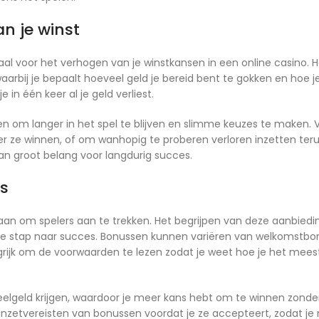
n je winst
aal voor het verhogen van je winstkansen in een online casino. H
arbij je bepaalt hoeveel geld je bereid bent te gokken en hoe je
 in één keer al je geld verliest.
n om langer in het spel te blijven en slimme keuzes te maken. 
 ze winnen, of om wanhopig te proberen verloren inzetten teru
an groot belang voor langdurig succes.
s
aan om spelers aan te trekken. Het begrijpen van deze aanbied
rijke stap naar succes. Bonussen kunnen variëren van welkomstbo
grijk om de voorwaarden te lezen zodat je weet hoe je het mees
elgeld krijgen, waardoor je meer kans hebt om te winnen zonde
de inzetvereisten van bonussen voordat je ze accepteert, zodat je 