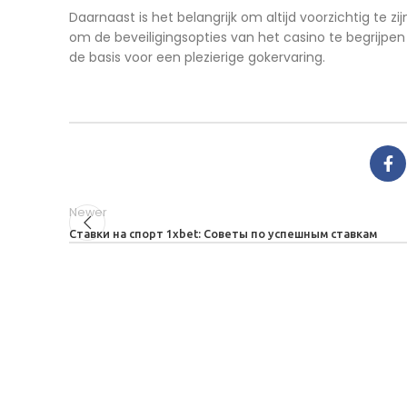
Daarnaast is het belangrijk om altijd voorzichtig te z
om de beveiligingsopties van het casino te begrijpen
de basis voor een plezierige gokervaring.
Newer
Ставки на спорт 1xbet: Советы по успешным ставкам