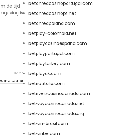
betonredcasinoportugal.com
em de tijd
omgeving is
betonredcasinopt.net
betonredpoland.com
betplay-colombia.net
betplaycasinoespana.com
betplayportugal.com
betplayturkey.com
Older
betplayuk.com
s in a casino
betriotitalia.com
betriverscasinocanada.com
betwaycasinocanada.net
betwaycasinocanada.org
betwin-brasil.com
betwinbe.com