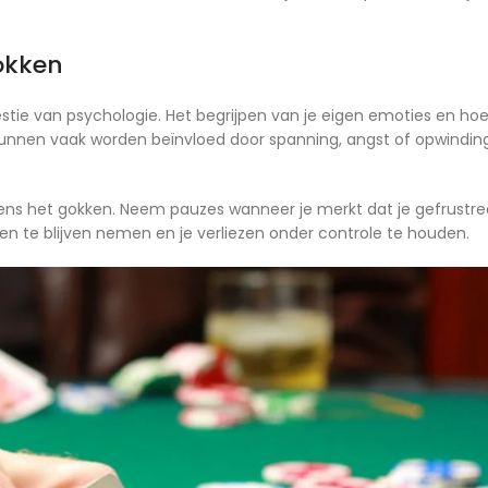
okken
stie van psychologie. Het begrijpen van je eigen emoties en hoe 
kunnen vaak worden beïnvloed door spanning, angst of opwindin
ijdens het gokken. Neem pauzes wanneer je merkt dat je gefrustre
gen te blijven nemen en je verliezen onder controle te houden.