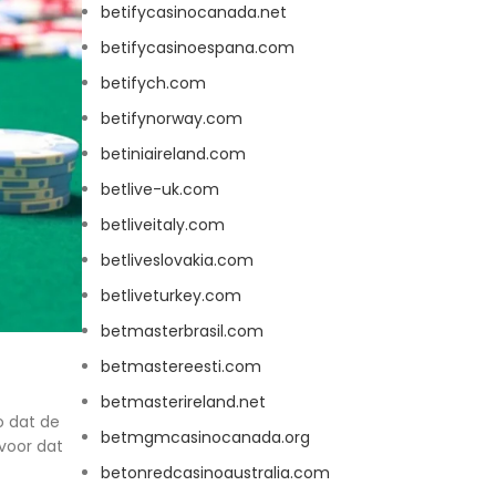
betifycasinocanada.net
betifycasinoespana.com
betifych.com
betifynorway.com
betiniaireland.com
betlive-uk.com
betliveitaly.com
betliveslovakia.com
betliveturkey.com
betmasterbrasil.com
betmastereesti.com
betmasterireland.net
o dat de
betmgmcasinocanada.org
rvoor dat
betonredcasinoaustralia.com