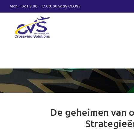
Mon - Sat 9.00 - 17.00. Sunday CLOSE
De geheimen van on
Strategieë