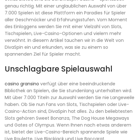
genau richtig. Mit einer unglaublichen Auswahl von über
7.000 Spielen ist diese Plattform ein Paradies für Spieler
aller Geschmäcker und Erfahrungsstufen. Vom Moment
des Einloggens werden Sie mit einer Vielzahl von Slots,
Tischspielen, Live-Casino-Optionen und vielem mehr
verwöhnt. In diesem Artikel tauchen wir in die Welt von
DivaSpin ein und erkunden, was sie zu einem so
spannenden Ziel für Spieler macht.
Unschlagbare Spielauswahl
casino gransino
verfügt über eine beeindruckende
Bibliothek an Spielen, die Sie stundenlang unterhalten wird.
Mit über 7.000 Titeln zur Auswahl werden Sie nie Langeweile
haben. Ob Sie nun Fans von Slots, Tischspielen oder Live-
Casino-Action sind, DivaSpin hat alles. Zu den beliebtesten
Slots gehören Sweet Bonanza, The Dog House Megaways
und Gates of Olympus. Wenn Ihnen nach etwas anderem
ist, bietet der Live-Casino-Bereich spannende Spiele wie
Live Roulette, Live Blackjack und Live Baccarat.