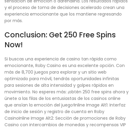
sensación de emoción o adrenalina. Los resultados rápidos
y el proceso de toma de decisiones acelerado crean una
experiencia emocionante que los mantiene regresando
por más.
Conclusion: Get 250 Free Spins
Now!
Si buscas una experiencia de casino tan rápida como
emocionante, Roby Casino es una excelente opción. Con
más de 8,700 juegos para explorar y un sitio web
optimizado para móvil, tendrás oportunidades infinitas
para sesiones de alta intensidad y golpes rápidos en
movimiento. No esperes más: ¡obtén 250 free spins ahora y
únete a las filas de los entusiastas de los casinos online
que ansían la emoción del juego!Inline Image Alt1: Interfaz
de inicio de sesión y registro de cuenta en Roby
CasinoInline Image Alt2: Sección de promociones de Roby
Casino con intercambios de monedas y recompensas VIP