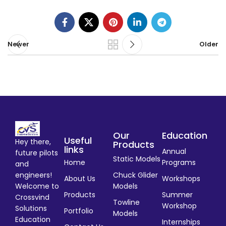
Newer
Older
Our
Education
Useful
Hey there,
Products
links
Annual
future pilots
Static Models
Home
Programs
and
engineers!
Chuck Glider
About Us
Workshops
Welcome to
Models
Products
Summer
Crossvind
Towline
Workshop
Solutions
Portfolio
Models
Education
Internships