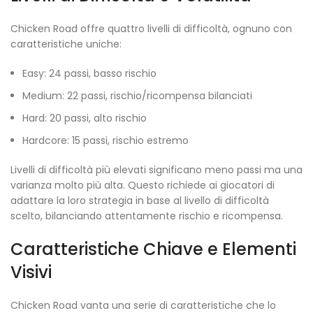
Chicken Road offre quattro livelli di difficoltà, ognuno con
caratteristiche uniche:
Easy: 24 passi, basso rischio
Medium: 22 passi, rischio/ricompensa bilanciati
Hard: 20 passi, alto rischio
Hardcore: 15 passi, rischio estremo
Livelli di difficoltà più elevati significano meno passi ma una
varianza molto più alta. Questo richiede ai giocatori di
adattare la loro strategia in base al livello di difficoltà
scelto, bilanciando attentamente rischio e ricompensa.
Caratteristiche Chiave e Elementi
Visivi
Chicken Road vanta una serie di caratteristiche che lo