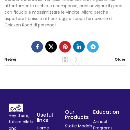
attentamente rischio e ricompensa, puoi navigare il gioco
con fiducia e massimizzare le vincite. Allora perché
aspettare? Unisciti al flock oggi e scopri l’emozione di
Chicken Road di persona!
Newer
Older
Our
Education
Useful
Hey there,
Products
links
Annual
future pilots
Static Models
Home
Programs
and