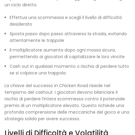
un ciclo diretto:
Effettua una scommessa e scegli il livello di difficoltà
desiderato
Sposta passo dopo passo attraverso la strada, evitando
attentamente le trappole
Il moltiplicatore aumenta dopo ogni mossa sicura,
permettendo ai giocatori di capitalizzare le loro vincite
Cash out in qualsiasi momento o rischia di perdere tutto
se si colpisce una trappola
La chiave del successo in Chicken Road risiede nel
tempismo del cashout. I giocatori devono bilanciare il
rischio di perdere l’intera scommessa contro il potenziale
premio di un moltiplicatore elevato. Questo richiede una
profonda comprensione delle meccaniche del gioco e una
strategia solida per avere successo.
Livelli di Difficoltà e Volatilità