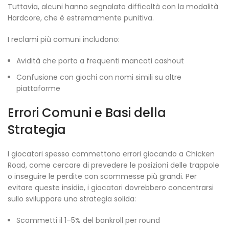
Tuttavia, alcuni hanno segnalato difficoltà con la modalità
Hardcore, che è estremamente punitiva.
I reclami più comuni includono:
Avidità che porta a frequenti mancati cashout
Confusione con giochi con nomi simili su altre
piattaforme
Errori Comuni e Basi della
Strategia
I giocatori spesso commettono errori giocando a Chicken
Road, come cercare di prevedere le posizioni delle trappole
o inseguire le perdite con scommesse più grandi. Per
evitare queste insidie, i giocatori dovrebbero concentrarsi
sullo sviluppare una strategia solida:
Scommetti il 1–5% del bankroll per round