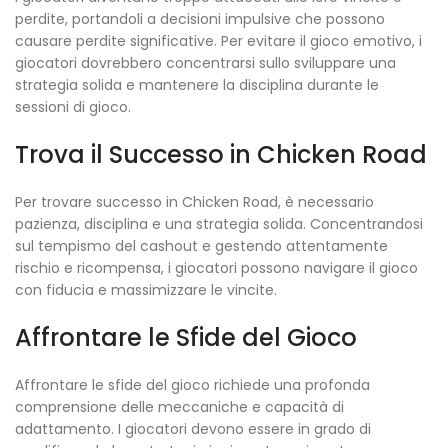
perdite, portandoli a decisioni impulsive che possono
causare perdite significative. Per evitare il gioco emotivo, i
giocatori dovrebbero concentrarsi sullo sviluppare una
strategia solida e mantenere la disciplina durante le
sessioni di gioco.
Trova il Successo in Chicken Road
Per trovare successo in Chicken Road, è necessario
pazienza, disciplina e una strategia solida. Concentrandosi
sul tempismo del cashout e gestendo attentamente
rischio e ricompensa, i giocatori possono navigare il gioco
con fiducia e massimizzare le vincite.
Affrontare le Sfide del Gioco
Affrontare le sfide del gioco richiede una profonda
comprensione delle meccaniche e capacità di
adattamento. I giocatori devono essere in grado di