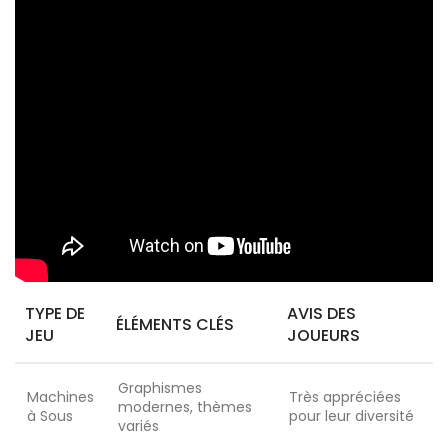
TYPE DE
AVIS DES
ÉLÉMENTS CLÉS
JEU
JOUEURS
Graphismes
Machines
Très appréciées
modernes, thèmes
à Sous
pour leur diversité
variés