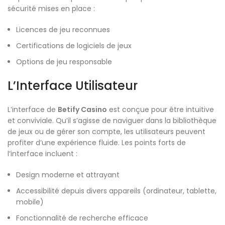
sécurité mises en place :
Licences de jeu reconnues
Certifications de logiciels de jeux
Options de jeu responsable
L’Interface Utilisateur
L’interface de
Betify Casino
est conçue pour être intuitive
et conviviale. Qu’il s’agisse de naviguer dans la bibliothèque
de jeux ou de gérer son compte, les utilisateurs peuvent
profiter d’une expérience fluide. Les points forts de
l’interface incluent :
Design moderne et attrayant
Accessibilité depuis divers appareils (ordinateur, tablette,
mobile)
Fonctionnalité de recherche efficace