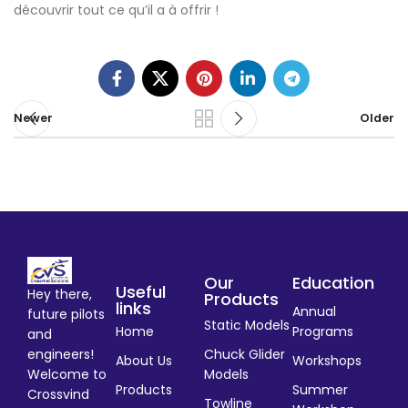
découvrir tout ce qu’il a à offrir !
Newer
Older
Our
Education
Useful
Hey there,
Products
links
Annual
future pilots
Static Models
Home
Programs
and
engineers!
Chuck Glider
About Us
Workshops
Welcome to
Models
Products
Summer
Crossvind
Towline