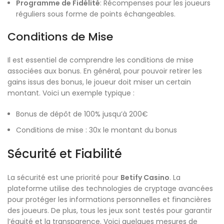
Programme de Fidélité
: Récompenses pour les joueurs
réguliers sous forme de points échangeables.
Conditions de Mise
Il est essentiel de comprendre les conditions de mise
associées aux bonus. En général, pour pouvoir retirer les
gains issus des bonus, le joueur doit miser un certain
montant. Voici un exemple typique :
Bonus de dépôt de 100% jusqu’à 200€
Conditions de mise : 30x le montant du bonus
Sécurité et Fiabilité
La sécurité est une priorité pour
Betify Casino
. La
plateforme utilise des technologies de cryptage avancées
pour protéger les informations personnelles et financières
des joueurs. De plus, tous les jeux sont testés pour garantir
l’équité et la transparence. Voici quelques mesures de