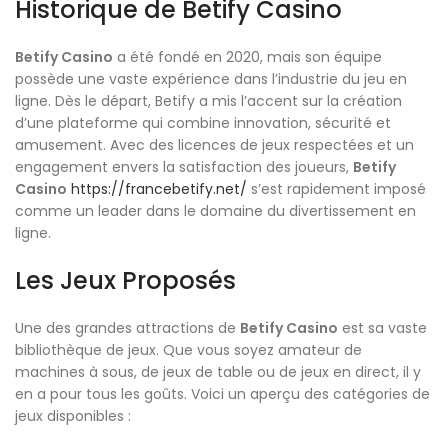
Historique de Betify Casino
Betify Casino
a été fondé en 2020, mais son équipe
possède une vaste expérience dans l’industrie du jeu en
ligne. Dès le départ, Betify a mis l’accent sur la création
d’une plateforme qui combine innovation, sécurité et
amusement. Avec des licences de jeux respectées et un
engagement envers la satisfaction des joueurs,
Betify
Casino
https://francebetify.net/
s’est rapidement imposé
comme un leader dans le domaine du divertissement en
ligne.
Les Jeux Proposés
Une des grandes attractions de
Betify Casino
est sa vaste
bibliothèque de jeux. Que vous soyez amateur de
machines à sous, de jeux de table ou de jeux en direct, il y
en a pour tous les goûts. Voici un aperçu des catégories de
jeux disponibles :