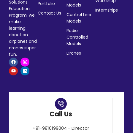
Workshop
Solutions
Portfolio
Models
Education
Internships
Contact Us
Control Line
Program, we
Models
make
learning
Radio
about an
Controlled
airplanes and
Models
drones super
Drones
fun.
Call Us
+91-9810199004 - Director