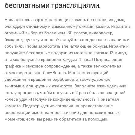
бесплатными трансляциями.
Насладитесь азартом настоящих казино, не выходя из дома,
благодаря стильному и изысканному онлайн-казино.
Играйте в
огромный выбор из более чем 130 слотов, видеопокер,
блэкджек, рулетку и кено. Участвуйте в ежедневных заданиях и
событиях, чтобы заработать впечатляющие бонусы.
Играйте и
получайте бесплатные подарки из магазина каждые 12 минут,
а также бонусные вращения каждые 4 часа!
Потрясающая
графика и звуковое сопровождение, а также великолепная
атмосфера казино Лас-Вегаса.
Множество функций
удержания и вращения барабанов, а также удвоение
выигрыша для крупных джекпотов.
Заполните еженедельную
шкалу прогресса, чтобы получить в 2 раза больше вращений
колеса удачи!
Получите конфиденциальность. Приватная
комната. Подтверждение согласия на предоставление
информации имеет важное значение для положительных
моментов, если вы решите обратиться за помощью.