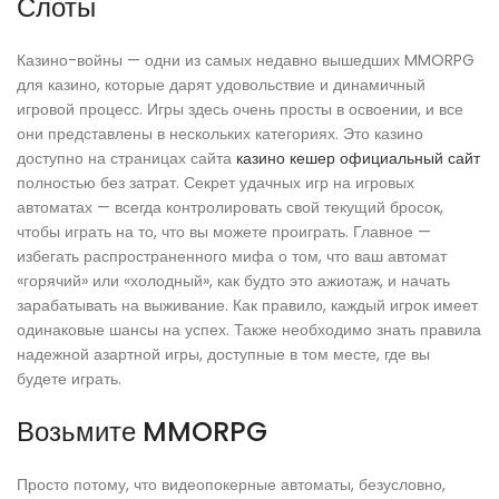
Слоты
Казино-войны — одни из самых недавно вышедших MMORPG
для казино, которые дарят удовольствие и динамичный
игровой процесс. Игры здесь очень просты в освоении, и все
они представлены в нескольких категориях. Это казино
доступно на страницах сайта
казино кешер официальный сайт
полностью без затрат. Секрет удачных игр на игровых
автоматах — всегда контролировать свой текущий бросок,
чтобы играть на то, что вы можете проиграть. Главное —
избегать распространенного мифа о том, что ваш автомат
«горячий» или «холодный», как будто это ажиотаж, и начать
зарабатывать на выживание. Как правило, каждый игрок имеет
одинаковые шансы на успех. Также необходимо знать правила
надежной азартной игры, доступные в том месте, где вы
будете играть.
Возьмите MMORPG
Просто потому, что видеопокерные автоматы, безусловно,