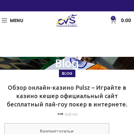
0
MENU
0.00
Blog
BLOG
Обзор онлайн-казино Pulsz – Играйте в
казино кешер официальный сайт
бесплатный пай-гоу покер в интернете.
Admin
Контент-статьи