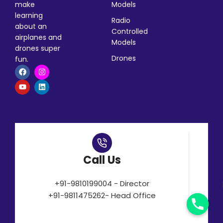
make
Models
learning
Radio
about an
Controlled
airplanes and
Models
drones super
Drones
fun.
Call Us
+91-9810199004 - Director
+91-9811475262- Head Office