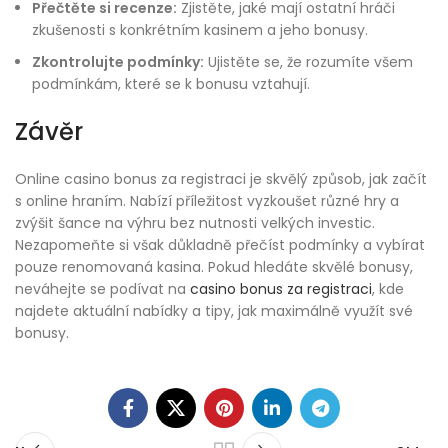
Přečtěte si recenze:
Zjistěte, jaké mají ostatní hráči
zkušenosti s konkrétním kasinem a jeho bonusy.
Zkontrolujte podmínky:
Ujistěte se, že rozumíte všem
podmínkám, které se k bonusu vztahují.
Závěr
Online casino bonus za registraci je skvělý způsob, jak začít
s online hraním. Nabízí příležitost vyzkoušet různé hry a
zvýšit šance na výhru bez nutnosti velkých investic.
Nezapomeňte si však důkladně přečíst podmínky a vybírat
pouze renomovaná kasina. Pokud hledáte skvělé bonusy,
neváhejte se podívat na
casino bonus za registraci
, kde
najdete aktuální nabídky a tipy, jak maximálně využít své
bonusy.