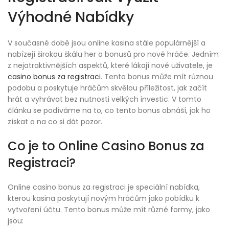
Výhodné Nabídky
V současné době jsou online kasina stále populárnější a
nabízejí širokou škálu her a bonusů pro nové hráče. Jedním
z nejatraktivnějších aspektů, které lákají nové uživatele, je
casino bonus za registraci
. Tento bonus může mít různou
podobu a poskytuje hráčům skvělou příležitost, jak začít
hrát a vyhrávat bez nutnosti velkých investic. V tomto
článku se podíváme na to, co tento bonus obnáší, jak ho
získat a na co si dát pozor.
Co je to Online Casino Bonus za
Registraci?
Online casino bonus za registraci je speciální nabídka,
kterou kasina poskytují novým hráčům jako pobídku k
vytvoření účtu. Tento bonus může mít různé formy, jako
jsou: