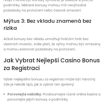
I když mohou být bonusy výhodné, je důležité si přečíst
podmínky. Některé bonusy mohou mít nevýhodné
požadavky na protočení nebo časové omezení.
Mýtus 3: Bez vkladu znamená bez
rizika
Ačkoli bonusy bez vkladu umožňují hráčům hrát bez
vlastních investic, stále platí, že výhry mohou být omezeny
a mohou existovat požadavky na protočení.
Jak Vybrat Nejlepší Casino Bonus
za Registraci
Výběr nejlepšího bonusu za registraci může být náročný.
Zde je několik tipů, jak si vybrat ten správný:
Porovnejte nabídky:
Prozkoumejte různé online kasina a
porovnejte jejich bonusy a podmínky.