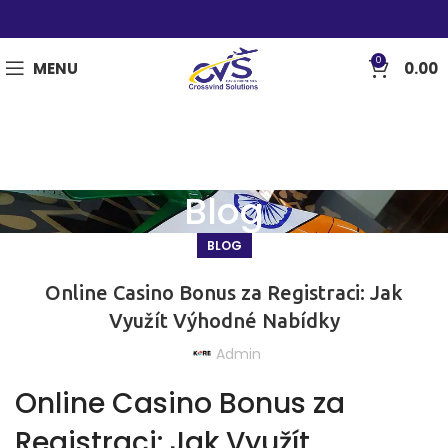
0
MENU
0.00
Blog
BLOG
Online Casino Bonus za Registraci: Jak
Využít Výhodné Nabídky
Admin
Online Casino Bonus za
Registraci: Jak Využít