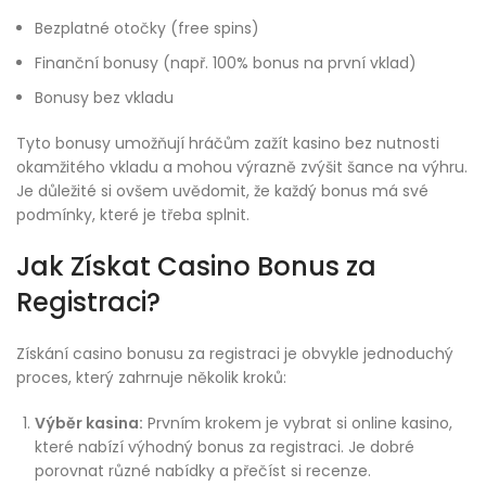
Bezplatné otočky (free spins)
Finanční bonusy (např. 100% bonus na první vklad)
Bonusy bez vkladu
Tyto bonusy umožňují hráčům zažít kasino bez nutnosti
okamžitého vkladu a mohou výrazně zvýšit šance na výhru.
Je důležité si ovšem uvědomit, že každý bonus má své
podmínky, které je třeba splnit.
Jak Získat Casino Bonus za
Registraci?
Získání casino bonusu za registraci je obvykle jednoduchý
proces, který zahrnuje několik kroků:
Výběr kasina:
Prvním krokem je vybrat si online kasino,
které nabízí výhodný bonus za registraci. Je dobré
porovnat různé nabídky a přečíst si recenze.