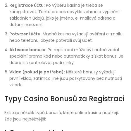
Registrace účtu:
Po výběru kasina je třeba se
zaregistrovat. Tento proces obvykle zahrnuje vyplnění
základních údajů, jako je jméno, e-mailová adresa a
datum narození.
Potvrzení účtu:
Mnohá kasina vyžadují ověření e-mailu
nebo telefonu, abyste potvrdili svůj účet.
Aktivace bonusu:
Po registraci může být nutné zadat
speciální promo kód nebo automaticky získat bonus. Je
dobré si zkontrolovat podmínky.
Vklad (pokud je potřeba):
Některé bonusy vyžadují
první vklad, zatímco jiné jsou poskytovány bez nutnosti
vkladu.
Typy Casino Bonusů za Registraci
Existuje několik typů bonusů, které online kasina nabízejí.
Zde jsou nejběžnější: