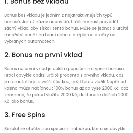
1. Bonus bez vkladu
Bonus bez vkladu je jedním z nejatraktivnějších typů
bonusů. Jak už název napovídá, hráči nemusí provádět
žádný vklad, aby získali tento bonus. Může se jednat o určité
množství peněz na hraní nebo o bezplatné otočky na
vybraných automatech.
2. Bonus na první vklad
Bonus na první vklad je dalším populárním typem bonusu.
Hráči obvykle obdrží určité procento z prvního vkladu, což
jim umožní hrát s vyšší částkou, než kterou vložili. Například
kasino může nabídnout 100% bonus až do výše 2000 Kč, což
znamená, že pokud vložíte 2000 Kč, dostanete dalších 2000
Kč jako bonus.
3. Free Spins
Bezplatné otočky jsou speciální nabídkou, která se obvykle