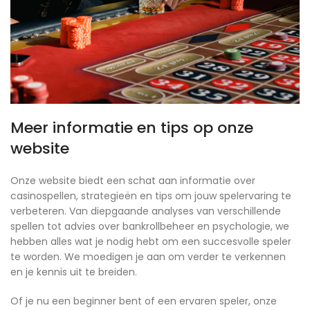
Meer informatie en tips op onze
website
Onze website biedt een schat aan informatie over
casinospellen, strategieën en tips om jouw spelervaring te
verbeteren. Van diepgaande analyses van verschillende
spellen tot advies over bankrollbeheer en psychologie, we
hebben alles wat je nodig hebt om een succesvolle speler
te worden. We moedigen je aan om verder te verkennen
en je kennis uit te breiden.
Of je nu een beginner bent of een ervaren speler, onze