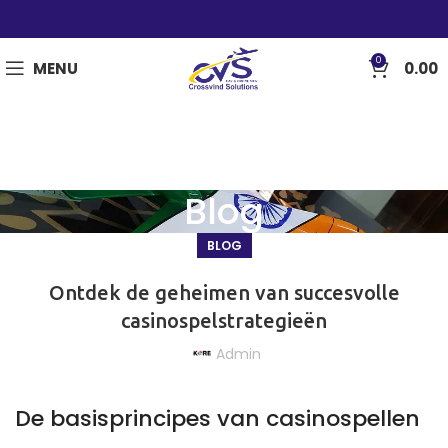
0
MENU
0.00
Blog
BLOG
Ontdek de geheimen van succesvolle
casinospelstrategieën
Admin
De basisprincipes van casinospellen