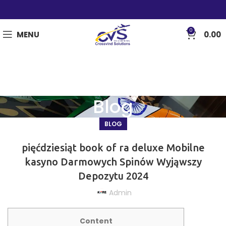
0
MENU
0.00
Blog
BLOG
pięćdziesiąt book of ra deluxe Mobilne
kasyno Darmowych Spinów Wyjąwszy
Depozytu 2024
Admin
Content