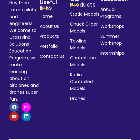
Useful
Hey there,
Products
links
Annual
future pilots
Static Models
Home
Programs
and
engineers!
Chuck Glider
About Us
Workshops
Welcome to
Models
Products
Summer
Crossvind
Towline
Workshop
Solutions
Portfolio
Models
Education
Internships
Contact Us
Program, we
Control Line
make
Models
learning
Radio
about an
Controlled
airplanes and
Models
drones super
Drones
fun.