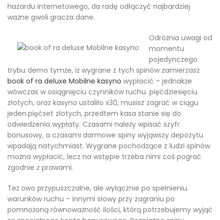
hazardu internetowego, da radę odłączyć najbardziej
ważne gwoli gracza dane.
Odróżnia uwagi od
momentu
pojedynczego
trybu demo tymże, iż wygrane z tych spinów zamierzasz
book of ra deluxe Mobilne kasyno
wypłacić – jednakże
wówczas w osiągnięciu czynników ruchu. pięćdziesięciu
złotych, oraz kasyno ustaliło x30, musisz zagrać w ciągu
jeden.pięćset złotych, przedtem kasa stanie się do
odwiedzenia wypłaty. Czasami należy wpisać szyfr
bonusowy, a czasami darmowe spiny wyjąwszy depozytu
wpadają natychmiast. Wygrane pochodzące z ludzi spinów
można wypłacić, lecz na wstępie trzeba nimi coś pograć
zgodnie z prawami.
Też owo przypuszczalne, ale wyłącznie po spełnieniu
warunków ruchu – innymi słowy przy zagraniu po
pomnożoną równoważność ilości, którą potrzebujemy wyjąć