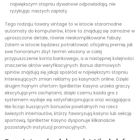
największym stopniu dywanowi odpowiadają, nie
ryzykując naszych zapłaty.
Tego rodzaju towary vintage to w istocie staromodne
automaty do komputerów, które to znajdują się zamożne w
uproszczone detale, równie nieskomplikowane fabuły.
Zatem w istocie będziesz potraktować oficjalną premię jak
swe honorarium zbyt termin włożony w całej
przypuszczenie konta bankowego, a w następnej kolejności
znaczenie aktów weryfikacyjnych. Bonus darmowych
spinów znajdują się jakąś spośród w największym stopniu
interesujących zmian reklamy po kasynach online. Dzięki
drugim hojnym ofertom SpinBetter Kasyno urzeka graczy
ekscytującymi zachętami, dzięki czemu każda gra z
systemem wydaje się satysfakcjonująca oraz wciągająca.
Nie licząc kuszących bonusów powitalnych na rzecz
świeżych internautów, którzy faworyzują kasyno lub sekcję
sportową, SpinBetter Kasyno dysponuje kilkanaście
pozostałych instytucji promocyjnych.