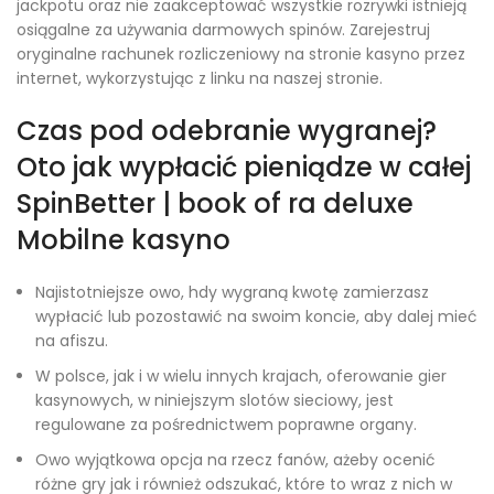
jackpotu oraz nie zaakceptować wszystkie rozrywki istnieją
osiągalne za używania darmowych spinów. Zarejestruj
oryginalne rachunek rozliczeniowy na stronie kasyno przez
internet, wykorzystując z linku na naszej stronie.
Czas pod odebranie wygranej?
Oto jak wypłacić pieniądze w całej
SpinBetter | book of ra deluxe
Mobilne kasyno
Najistotniejsze owo, hdy wygraną kwotę zamierzasz
wypłacić lub pozostawić na swoim koncie, aby dalej mieć
na afiszu.
W polsce, jak i w wielu innych krajach, oferowanie gier
kasynowych, w niniejszym slotów sieciowy, jest
regulowane za pośrednictwem poprawne organy.
Owo wyjątkowa opcja na rzecz fanów, ażeby ocenić
różne gry jak i również odszukać, które to wraz z nich w