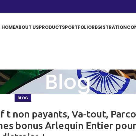
HOME
ABOUT US
PRODUCTS
PORTFOLIO
REGISTRATION
CO
Blog
BLOG
 f t non payants, Va-tout, Parco
es bonus Arlequin Entier pour