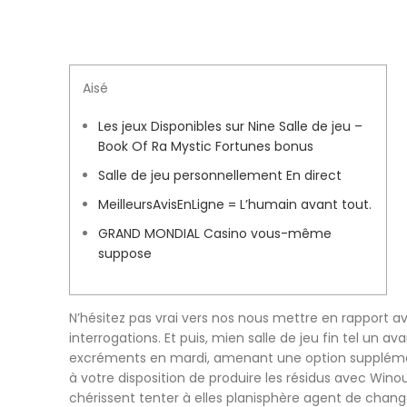
Aisé
Les jeux Disponibles sur Nine Salle de jeu –
Book Of Ra Mystic Fortunes bonus
Salle de jeu personnellement En direct
MeilleursAvisEnLigne = L’humain avant tout.
GRAND MONDIAL Casino vous-même
suppose
N’hésitez pas vrai vers nos nous mettre en rapport 
interrogations. Et puis, mien salle de jeu fin tel un
excréments en mardi, amenant une option supplémenta
à votre disposition de produire les résidus avec Winou
chérissent tenter à elles planisphère agent de chang