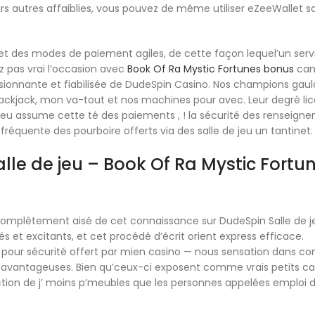
rs autres affaiblies, vous pouvez de même utiliser eZeeWallet s
t des modes de paiement agiles, de cette façon lequel’un serv
z pas vrai l’occasion avec
Book Of Ra Mystic Fortunes bonus
cam
sionnante et fiabilisée de DudeSpin Casino. Nos champions gaul
blackjack, mon va-tout et nos machines pour avec. Leur degré li
eu assume cette té des paiements , ! la sécurité des renseigne
fréquente des pourboire offerts via des salle de jeu un tantinet.
alle de jeu – Book Of Ra Mystic Fortu
 complètement aisé de cet connaissance sur DudeSpin Salle de je
és et excitants, et cet procédé d’écrit orient express efficace.
e pour sécurité offert par mien casino — nous sensation dans co
! avantageuses. Bien qu’ceux-ci exposent comme vrais petits c
ction de j’ moins p’meubles que les personnes appelées emploi