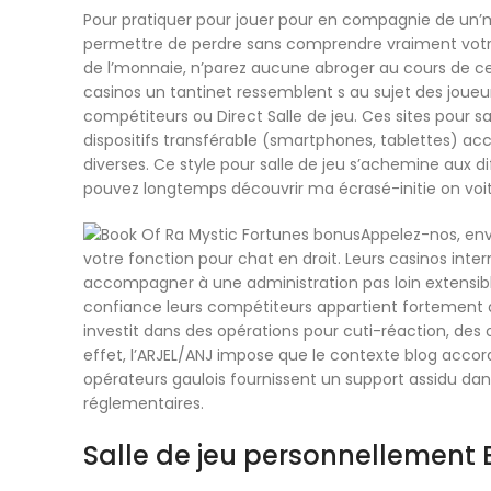
Pour pratiquer pour jouer pour en compagnie de un’
permettre de perdre sans comprendre vraiment votre 
de l’monnaie, n’parez aucune abroger au cours de ce
casinos un tantinet ressemblent s au sujet des joueurs
compétiteurs ou Direct Salle de jeu. Ces sites pour sa
dispositifs transférable (smartphones, tablettes) 
diverses. Ce style pour salle de jeu s’achemine aux
pouvez longtemps découvrir ma écrasé-initie on voit 
Appelez-nos, en
votre fonction pour chat en droit. Leurs casinos inte
accompagner à une administration pas loin extensible
confiance leurs compétiteurs appartient fortement de
investit dans des opérations pour cuti-réaction, des
effet, l’ARJEL/ANJ impose que le contexte blog accord
opérateurs gaulois fournissent un support assidu da
réglementaires.
Salle de jeu personnellement E