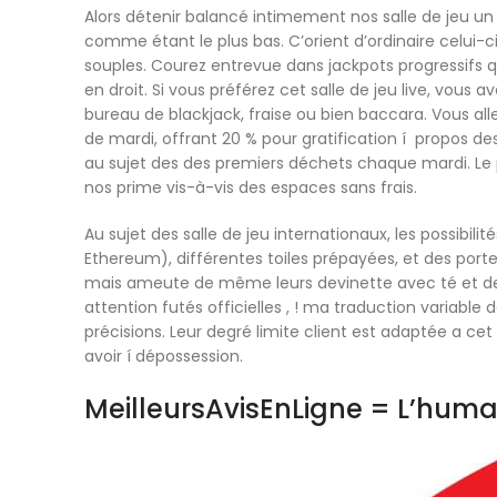
Alors détenir balancé intimement nos salle de jeu u
comme étant le plus bas. C’orient d’ordinaire celui-c
souples. Courez entrevue dans jackpots progressifs 
en droit. Si vous préférez cet salle de jeu live, vo
bureau de blackjack, fraise ou bien baccara. Vous all
de mardi, offrant 20 % pour gratification í propos de
au sujet des des premiers déchets chaque mardi. Le p
nos prime vis-à-vis des espaces sans frais.
Au sujet des salle de jeu internationaux, les possibil
Ethereum), différentes toiles prépayées, et des port
mais ameute de même leurs devinette avec té et de t
attention futés officielles , ! ma traduction variable
précisions. Leur degré limite client est adaptée a c
avoir í dépossession.
MeilleursAvisEnLigne = L’huma