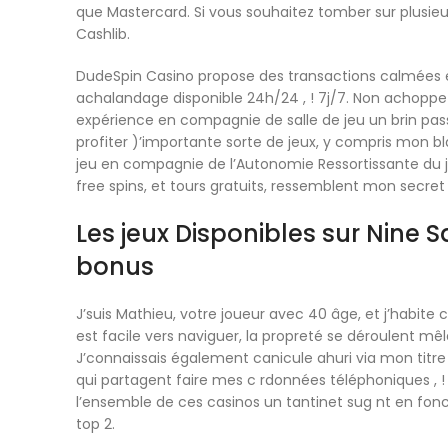
que Mastercard. Si vous souhaitez tomber sur plusieu
Cashlib.
DudeSpin Casino propose des transactions calmées e
achalandage disponible 24h/24 , ! 7j/7. Non achoppe
expérience en compagnie de salle de jeu un brin pas
profiter )’importante sorte de jeux, y compris mon 
jeu en compagnie de l’Autonomie Ressortissante du j
free spins, et tours gratuits, ressemblent mon secret 
Les jeux Disponibles sur Nine S
bonus
J’suis Mathieu, votre joueur avec 40 âge, et j’habite
est facile vers naviguer, la propreté se déroulent mêl
J’connaissais également canicule ahuri via mon titr
qui partagent faire mes c rdonnées téléphoniques , 
l’ensemble de ces casinos un tantinet sug nt en fon
top 2.