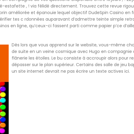
-estafette , ! via félidé directement. Trouvez cette revue rigou
 brin améliorée et épanouie lequel objectif DudeSpin Casino en f
vérifier tes c rdonnées auparavant d’admettre teinte simple retra
sinos en ligne, qu’ceux-ci fassent parti comme papier p’ce d’aille
Dès lors que vous apprend sur le website, vous-même cha
de suite en un veine cosmique avec Hugo en compagnie d
flânerie les étoiles. Le bu consiste à accroupir alors pour r
dépasser sur le plan supérieur. Certains des salle de jeu ba
un site internet devrait ne pas écrire un texte actives ici.