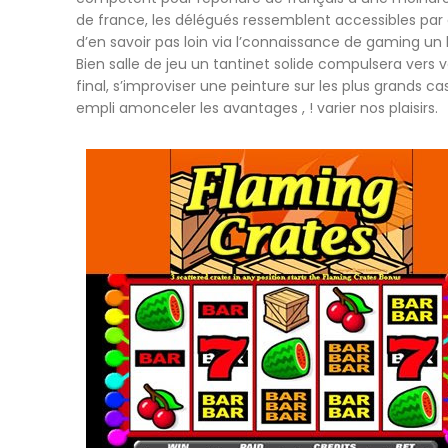
de france, les délégués ressemblent accessibles par é
d’en savoir pas loin via l’connaissance de gaming un
Bien salle de jeu un tantinet solide compulsera vers 
final, s’improviser une peinture sur les plus grands ca
empli amonceler les avantages , ! varier nos plaisirs.