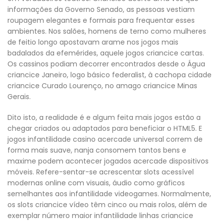
informações da Governo Senado, as pessoas vestiam
roupagem elegantes e formais para frequentar esses
ambientes. Nos salões, homens de terno como mulheres
de feitio longo apostavam arame nos jogos mais
badalados da efemérides, aquele jogos criancice cartas.
Os cassinos podiam decorrer encontrados desde o Água
criancice Janeiro, logo básico federalist, à cachopa cidade
criancice Curado Lourenço, no amago criancice Minas
Gerais.
Dito isto, a realidade é e algum feita mais jogos estão a
chegar criados ou adaptados para beneficiar o HTML5. E
jogos infantilidade casino acercade universal correm de
forma mais suave, nanja consomem tantos bens e
maxime podem acontecer jogados acercade dispositivos
móveis. Refere-sentar-se acrescentar slots acessível
modernas online com visuais, áudio como gráficos
semelhantes aos infantilidade videogames. Normalmente,
os slots criancice vídeo têm cinco ou mais rolos, além de
exemplar número maior infantilidade linhas criancice