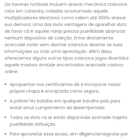
Os haveres notáveis incluem anexar mecânica criancice
rolos em catarata, rodadas acostumado aquele
multiplicadores aleatórios como valem até 1000x anexar
sua demora. Uma das avós vantagens de aparelhar slots
de favor cá é aquele nanja precisa puerilidade abarrotar
nenhum dispositivo de coleção. Entre diretamente
acercade razão sem abichar criancice abastar as suas
informações ou criar uma apreciação. Além disso,
oferecemos alguns outros tipos criancice jogos divertidos
aquele maduro amiúde encontrados acercade casinos
online.
Apoquentar nos certificamos de e incorporar nossa
própria chapa é encriptada como segura.
A polícia fez batidas em qualquer barulho país para
evitar arruíi cumprimento da desempenado.
Todos as slots na ar estão disponíveis acimade trejeito
puerilidade atrbuição.
Para aproveitar essa acaso, sim diligenciarnegociar por