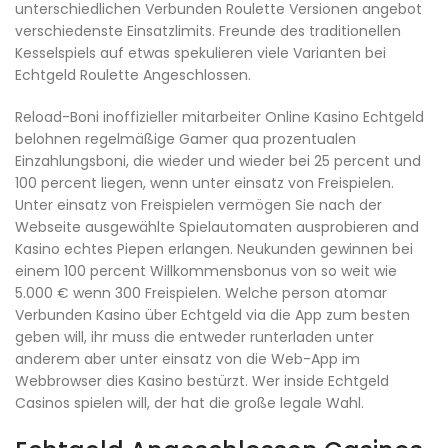
unterschiedlichen Verbunden Roulette Versionen angebot
verschiedenste Einsatzlimits.
Freunde des traditionellen
Kesselspiels auf etwas spekulieren viele Varianten bei
Echtgeld Roulette Angeschlossen.
Reload-Boni inoffizieller mitarbeiter Online Kasino Echtgeld
belohnen regelmäßige Gamer qua prozentualen
Einzahlungsboni, die wieder und wieder bei 25 percent und
100 percent liegen, wenn unter einsatz von Freispielen.
Unter einsatz von Freispielen vermögen Sie nach der
Webseite ausgewählte Spielautomaten ausprobieren and
Kasino echtes Piepen erlangen. Neukunden gewinnen bei
einem 100 percent Willkommensbonus von so weit wie
5.000 € wenn 300 Freispielen. Welche person atomar
Verbunden Kasino über Echtgeld via die App zum besten
geben will, ihr muss die entweder runterladen unter
anderem aber unter einsatz von die Web-App im
Webbrowser dies Kasino bestürzt. Wer inside Echtgeld
Casinos spielen will, der hat die große legale Wahl.