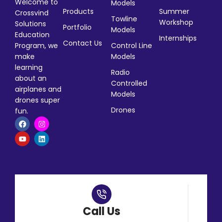
Welcome to
Models
Products
Summer
Crossvind
Towline
Workshop
Solutions
Portfolio
Models
Education
Internships
Contact Us
Program, we
Control Line
make
Models
learning
Radio
about an
Controlled
airplanes and
Models
drones super
Drones
fun.
Call Us