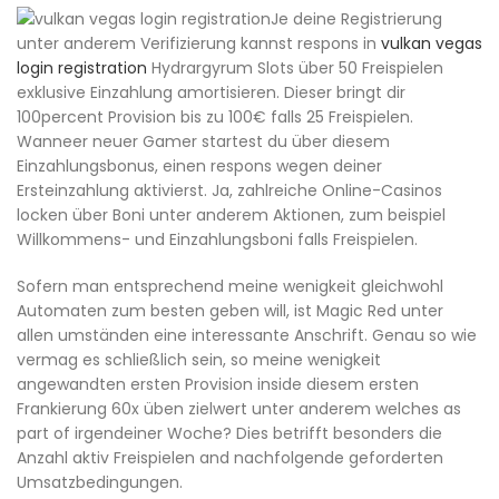
Je deine Registrierung
unter anderem Verifizierung kannst respons in
vulkan vegas
login registration
Hydrargyrum Slots über 50 Freispielen
exklusive Einzahlung amortisieren. Dieser bringt dir
100percent Provision bis zu 100€ falls 25 Freispielen.
Wanneer neuer Gamer startest du über diesem
Einzahlungsbonus, einen respons wegen deiner
Ersteinzahlung aktivierst. Ja, zahlreiche Online-Casinos
locken über Boni unter anderem Aktionen, zum beispiel
Willkommens- und Einzahlungsboni falls Freispielen.
Sofern man entsprechend meine wenigkeit gleichwohl
Automaten zum besten geben will, ist Magic Red unter
allen umständen eine interessante Anschrift. Genau so wie
vermag es schließlich sein, so meine wenigkeit
angewandten ersten Provision inside diesem ersten
Frankierung 60x üben zielwert unter anderem welches as
part of irgendeiner Woche? Dies betrifft besonders die
Anzahl aktiv Freispielen and nachfolgende geforderten
Umsatzbedingungen.