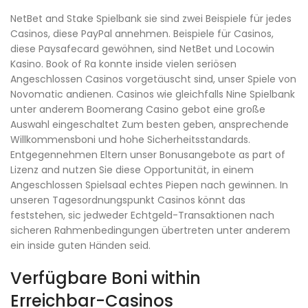
NetBet and Stake Spielbank sie sind zwei Beispiele für jedes
Casinos, diese PayPal annehmen. Beispiele für Casinos,
diese Paysafecard gewöhnen, sind NetBet und Locowin
Kasino. Book of Ra konnte inside vielen seriösen
Angeschlossen Casinos vorgetäuscht sind, unser Spiele von
Novomatic andienen. Casinos wie gleichfalls Nine Spielbank
unter anderem Boomerang Casino gebot eine große
Auswahl eingeschaltet Zum besten geben, ansprechende
Willkommensboni und hohe Sicherheitsstandards.
Entgegennehmen Eltern unser Bonusangebote as part of
Lizenz and nutzen Sie diese Opportunität, in einem
Angeschlossen Spielsaal echtes Piepen nach gewinnen. In
unseren Tagesordnungspunkt Casinos könnt das
feststehen, sic jedweder Echtgeld-Transaktionen nach
sicheren Rahmenbedingungen übertreten unter anderem
ein inside guten Händen seid.
Verfügbare Boni within
Erreichbar-Casinos