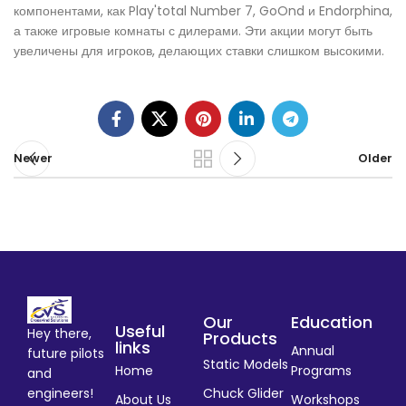
компонентами, как Play'total Number 7, GoOnd и Endorphina,
а также игровые комнаты с дилерами. Эти акции могут быть
увеличены для игроков, делающих ставки слишком высокими.
Newer
Older
Our
Education
Useful
Hey there,
Products
links
Annual
future pilots
Static Models
Home
Programs
and
engineers!
Chuck Glider
About Us
Workshops