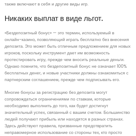
также включают в себя и другие виды игр.
Никаких выплат в виде льгот.
«Бездепозитный бонус» — это термин, используемый в
онлайн-казино, позволяющий играть бесплатно без внесения
депозита. Это может быть отличным предложением для новых
игроков, поскольку инструмент дает им возможность
протестировать игру, прежде чем вносить реальные деньги.
Однако помните, что бездепозитный бонус не означает 100%
бесплатных денег, и новые участники должны ознакомиться с
партнерским соглашением, прежде чем подписывать его.
Многие бонусы за регистрацию без депозита могут
сопровождаться ограничениями по ставкам, которые
необходимо выполнить до того, как будет достигнут
значительный успех, связанный с вашим счетом. Большинство
людей получают прибыль или находятся в разных странах.
Здесь действуют правила, призванные предотвратить
неправомерное использование со стороны тех, кто просто