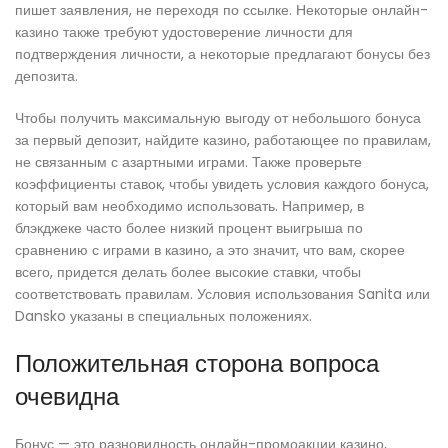
пишет заявления, не переходя по ссылке. Некоторые онлайн-
казино также требуют удостоверение личности для
подтверждения личности, а некоторые предлагают бонусы без
депозита.
Чтобы получить максимальную выгоду от небольшого бонуса
за первый депозит, найдите казино, работающее по правилам,
не связанным с азартными играми. Также проверьте
коэффициенты ставок, чтобы увидеть условия каждого бонуса,
который вам необходимо использовать. Например, в
блэкджеке часто более низкий процент выигрыша по
сравнению с играми в казино, а это значит, что вам, скорее
всего, придется делать более высокие ставки, чтобы
соответствовать правилам. Условия использования Sanita или
Dansko указаны в специальных положениях.
Положительная сторона вопроса
очевидна
Бонус — это разновидность онлайн-промоакции казино,