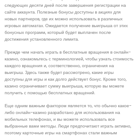
следующих десяти дней после завершения регистрации на
сайте аккаунта. Полезные бонусы доступны в акциях для
новых партнеров, где их можно использовать в различных
игровых автоматах. Ожидается получение выигрыша от этих
бонусных программ, который будет выплачен после
достижения установленного лимита.
Прежде чем начать играть в бесплатные вращения в онлайн-
казино, ознакомьтесь с терминологией, чтобы узнать стоимость
каждого вращения и, соответственно, ограничения на
выигрыш. Здесь также будет рассмотрено, какие игры
доступны для игры и как долго действует бонус. Кроме того,
казино ограничивает сумму выигрыша, которую вы можете
получить с помощью бесплатных вращений.
Еще одним важным фактором является то, что обычно какое-
либо онлайн-казино разработано для использования на
мобильных телефонах, и вы можете использовать все
выбранные вами методы. Люди предпочитают играть активно,
поэтому карточные игры на смартфонах стали важным