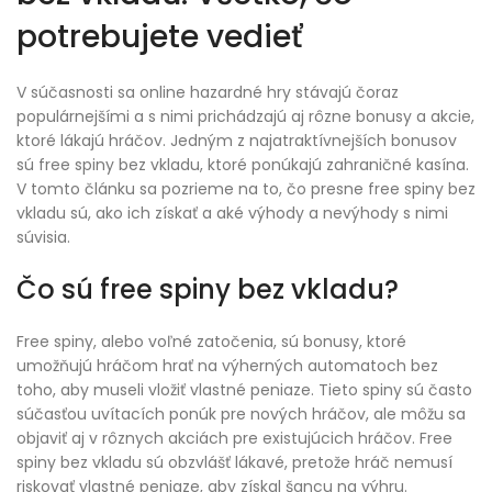
potrebujete vedieť
V súčasnosti sa online hazardné hry stávajú čoraz
populárnejšími a s nimi prichádzajú aj rôzne bonusy a akcie,
ktoré lákajú hráčov. Jedným z najatraktívnejších bonusov
sú free spiny bez vkladu, ktoré ponúkajú zahraničné kasína.
V tomto článku sa pozrieme na to, čo presne free spiny bez
vkladu sú, ako ich získať a aké výhody a nevýhody s nimi
súvisia.
Čo sú free spiny bez vkladu?
Free spiny, alebo voľné zatočenia, sú bonusy, ktoré
umožňujú hráčom hrať na výherných automatoch bez
toho, aby museli vložiť vlastné peniaze. Tieto spiny sú často
súčasťou uvítacích ponúk pre nových hráčov, ale môžu sa
objaviť aj v rôznych akciách pre existujúcich hráčov. Free
spiny bez vkladu sú obzvlášť lákavé, pretože hráč nemusí
riskovať vlastné peniaze, aby získal šancu na výhru.