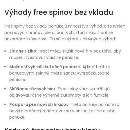
Výhody free spinov bez vkladu
Free spiny bez vkladu ponúkajú množstvo výhod, a to nielen
pre nových hráčov, ale aj pre tých, ktorí majú s online
hazardom skúsenosti. Tu sú niektoré z hlavných výhod:
Žiadne riziko:
Hráči môžu skúsiť nové hry bez toho, aby
museli investovať vlastné peniaze.
Možnosť vyhrať skutočné peniaze:
Aj keď hráte s
bonusovými spinmi, máte šancu vyhrať skutočné
peniaze.
Skúšanie rôznych hier:
Free spiny vám umožňujú
objavovať rôzne výherné automaty a ich funkcie.
Podpora pre nových hráčov:
Tieto bonusy pomáhajú
novým hráčom zorientovať sa v online kasíne a jeho
ponuke.