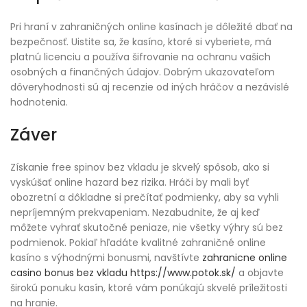
Pri hraní v zahraničných online kasínach je dôležité dbať na
bezpečnosť. Uistite sa, že kasíno, ktoré si vyberiete, má
platnú licenciu a používa šifrovanie na ochranu vašich
osobných a finančných údajov. Dobrým ukazovateľom
dôveryhodnosti sú aj recenzie od iných hráčov a nezávislé
hodnotenia.
Záver
Získanie free spinov bez vkladu je skvelý spôsob, ako si
vyskúšať online hazard bez rizika. Hráči by mali byť
obozretní a dôkladne si prečítať podmienky, aby sa vyhli
nepríjemným prekvapeniam. Nezabudnite, že aj keď
môžete vyhrať skutočné peniaze, nie všetky výhry sú bez
podmienok. Pokiaľ hľadáte kvalitné zahraničné online
kasíno s výhodnými bonusmi, navštívte
zahranicne online
casino bonus bez vkladu https://www.potok.sk/
a objavte
širokú ponuku kasín, ktoré vám ponúkajú skvelé príležitosti
na hranie.