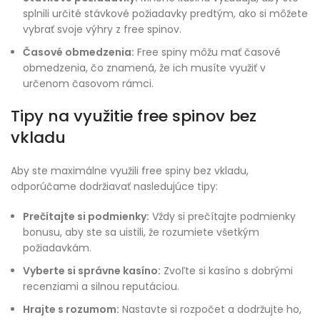
splnili určité stávkové požiadavky predtým, ako si môžete
vybrať svoje výhry z free spinov.
Časové obmedzenia:
Free spiny môžu mať časové
obmedzenia, čo znamená, že ich musíte využiť v
určenom časovom rámci.
Tipy na využitie free spinov bez
vkladu
Aby ste maximálne využili free spiny bez vkladu,
odporúčame dodržiavať nasledujúce tipy:
Prečítajte si podmienky:
Vždy si prečítajte podmienky
bonusu, aby ste sa uistili, že rozumiete všetkým
požiadavkám.
Vyberte si správne kasíno:
Zvoľte si kasíno s dobrými
recenziami a silnou reputáciou.
Hrajte s rozumom:
Nastavte si rozpočet a dodržujte ho,