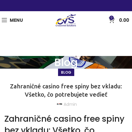
0
MENU
0.00
Blog
BLOG
Zahraničné casino free spiny bez vkladu:
Všetko, čo potrebujete vedieť
Admin
Zahraničné casino free spiny
bez vkladu: Všetko, čo