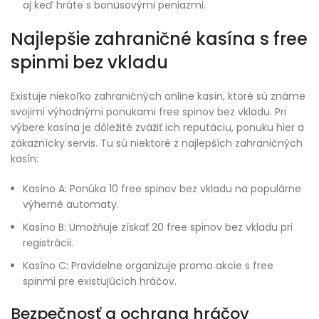
aj keď hráte s bonusovými peniazmi.
Najlepšie zahraničné kasína s free
spinmi bez vkladu
Existuje niekoľko zahraničných online kasín, ktoré sú známe
svojimi výhodnými ponukami free spinov bez vkladu. Pri
výbere kasína je dôležité zvážiť ich reputáciu, ponuku hier a
zákaznícky servis. Tu sú niektoré z najlepších zahraničných
kasín:
Kasíno A: Ponúka 10 free spinov bez vkladu na populárne
výherné automaty.
Kasíno B: Umožňuje získať 20 free spinov bez vkladu pri
registrácii.
Kasíno C: Pravidelne organizuje promo akcie s free
spinmi pre existujúcich hráčov.
Bezpečnosť a ochrana hráčov