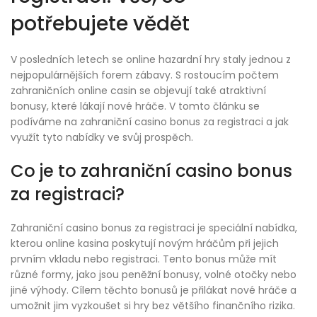
potřebujete vědět
V posledních letech se online hazardní hry staly jednou z
nejpopulárnějších forem zábavy. S rostoucím počtem
zahraničních online casin se objevují také atraktivní
bonusy, které lákají nové hráče. V tomto článku se
podíváme na zahraniční casino bonus za registraci a jak
využít tyto nabídky ve svůj prospěch.
Co je to zahraniční casino bonus
za registraci?
Zahraniční casino bonus za registraci je speciální nabídka,
kterou online kasina poskytují novým hráčům při jejich
prvním vkladu nebo registraci. Tento bonus může mít
různé formy, jako jsou peněžní bonusy, volné otočky nebo
jiné výhody. Cílem těchto bonusů je přilákat nové hráče a
umožnit jim vyzkoušet si hry bez většího finančního rizika.