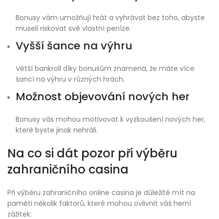
Bonusy vám umožňují hrát a vyhrávat bez toho, abyste
museli riskovat své vlastní peníze.
Vyšší šance na výhru
Větší bankroll díky bonusům znamená, že máte více
šancí na výhru v různých hrách.
Možnost objevování nových her
Bonusy vás mohou motivovat k vyzkoušení nových her,
které byste jinak nehráli.
Na co si dát pozor při výběru
zahraničního casina
Při výběru zahraničního online casina je důležité mít na
paměti několik faktorů, které mohou ovlivnit váš herní
zážitek: