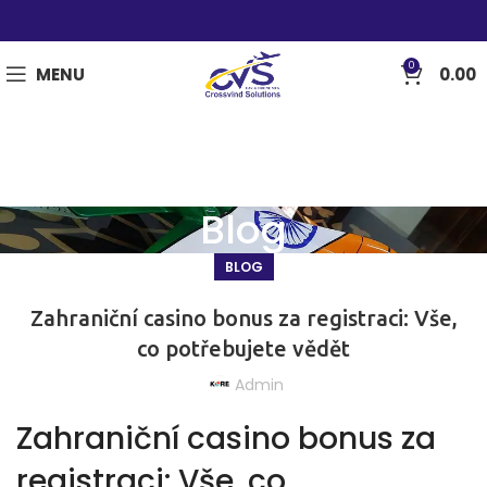
0
MENU
0.00
Blog
BLOG
Zahraniční casino bonus za registraci: Vše,
co potřebujete vědět
Admin
Zahraniční casino bonus za
registraci: Vše, co