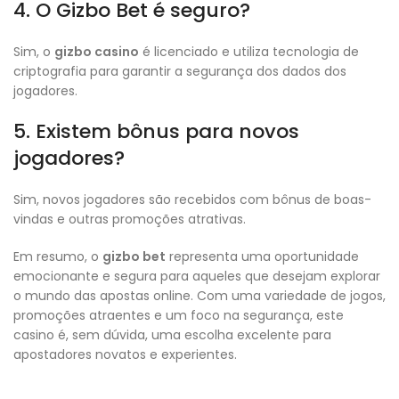
4. O Gizbo Bet é seguro?
Sim, o
gizbo casino
é licenciado e utiliza tecnologia de
criptografia para garantir a segurança dos dados dos
jogadores.
5. Existem bônus para novos
jogadores?
Sim, novos jogadores são recebidos com bônus de boas-
vindas e outras promoções atrativas.
Em resumo, o
gizbo bet
representa uma oportunidade
emocionante e segura para aqueles que desejam explorar
o mundo das apostas online. Com uma variedade de jogos,
promoções atraentes e um foco na segurança, este
casino é, sem dúvida, uma escolha excelente para
apostadores novatos e experientes.