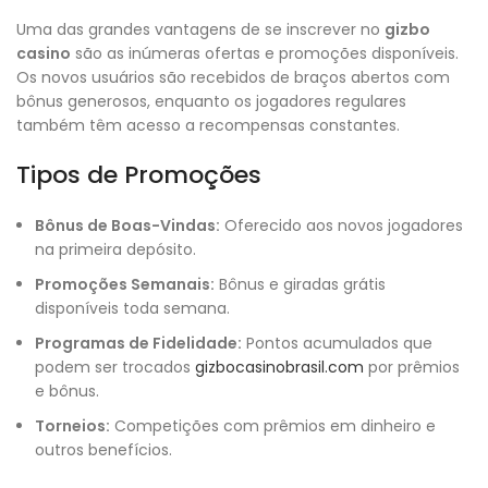
Uma das grandes vantagens de se inscrever no
gizbo
casino
são as inúmeras ofertas e promoções disponíveis.
Os novos usuários são recebidos de braços abertos com
bônus generosos, enquanto os jogadores regulares
também têm acesso a recompensas constantes.
Tipos de Promoções
Bônus de Boas-Vindas:
Oferecido aos novos jogadores
na primeira depósito.
Promoções Semanais:
Bônus e giradas grátis
disponíveis toda semana.
Programas de Fidelidade:
Pontos acumulados que
podem ser trocados
gizbocasinobrasil.com
por prêmios
e bônus.
Torneios:
Competições com prêmios em dinheiro e
outros benefícios.