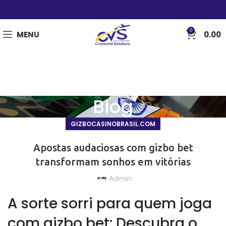
0
MENU
0.00
Blog
GIZBOCASINOBRASIL.COM
Apostas audaciosas com gizbo bet
transformam sonhos em vitórias
Admin
A sorte sorri para quem joga
com gizbo bet: Descubra o