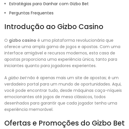
Estratégias para Ganhar com Gizbo Bet
Perguntas Frequentes
Introdução ao Gizbo Casino
O
gizbo casino
é uma plataforma revolucionária que
oferece uma ampla gama de jogos e apostas. Com uma
interface amigável e recursos modernos, esta casa de
apostas proporciona uma experiência única, tanto para
iniciantes quanto para jogadores experientes.
A
gizbo bet
não é apenas mais um site de apostas; é um
verdadeiro portal para um mundo de oportunidades. Aqui,
você pode encontrar tudo, desde máquinas caça-níqueis
emocionantes até jogos de mesa clássicos, todos
desenhados para garantir que cada jogador tenha uma
experiência memorável.
Ofertas e Promoções do Gizbo Bet