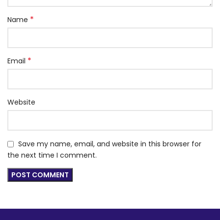
*
Name
*
Email
Website
Save my name, email, and website in this browser for
the next time I comment.