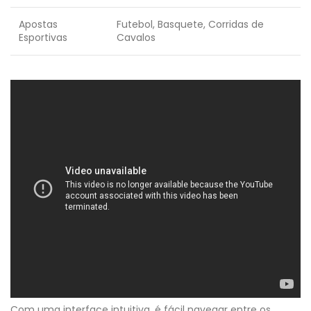
Apostas
Futebol, Basquete, Corridas de
Esportivas
Cavalos
Com uma interface intuitiva, é fácil navegar entre os