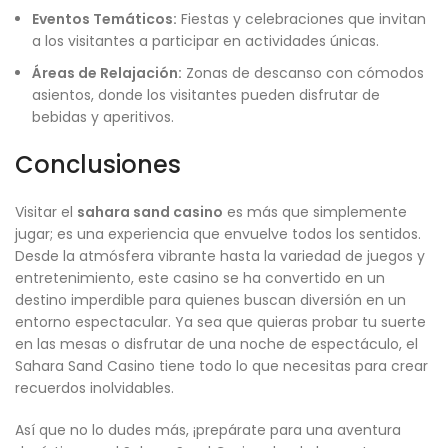
Eventos Temáticos:
Fiestas y celebraciones que invitan
a los visitantes a participar en actividades únicas.
Áreas de Relajación:
Zonas de descanso con cómodos
asientos, donde los visitantes pueden disfrutar de
bebidas y aperitivos.
Conclusiones
Visitar el
sahara sand casino
es más que simplemente
jugar; es una experiencia que envuelve todos los sentidos.
Desde la atmósfera vibrante hasta la variedad de juegos y
entretenimiento, este casino se ha convertido en un
destino imperdible para quienes buscan diversión en un
entorno espectacular. Ya sea que quieras probar tu suerte
en las mesas o disfrutar de una noche de espectáculo, el
Sahara Sand Casino tiene todo lo que necesitas para crear
recuerdos inolvidables.
Así que no lo dudes más, ¡prepárate para una aventura