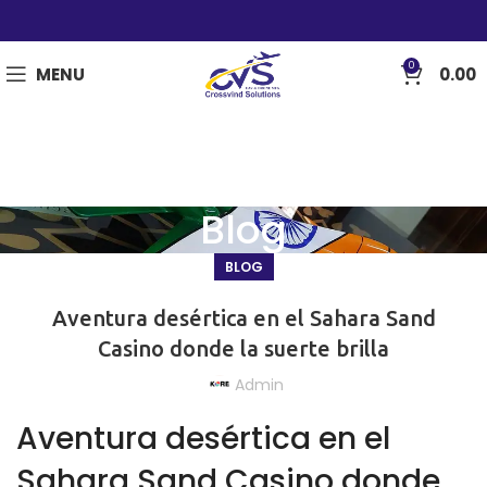
0
MENU
0.00
Blog
BLOG
Aventura desértica en el Sahara Sand
Casino donde la suerte brilla
Admin
Aventura desértica en el
Sahara Sand Casino donde