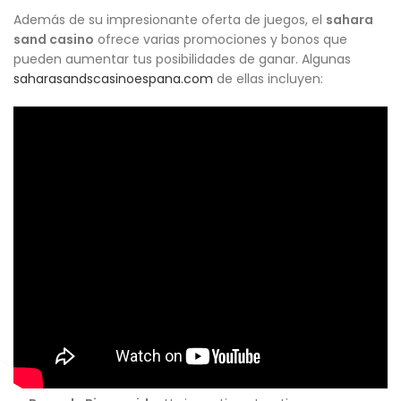
Además de su impresionante oferta de juegos, el
sahara
sand casino
ofrece varias promociones y bonos que
pueden aumentar tus posibilidades de ganar. Algunas
saharasandscasinoespana.com
de ellas incluyen: