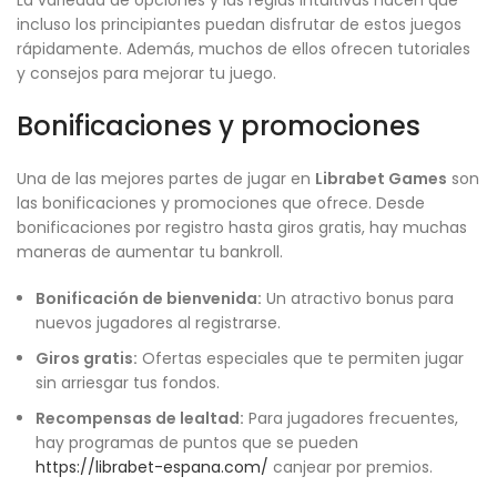
La variedad de opciones y las reglas intuitivas hacen que
incluso los principiantes puedan disfrutar de estos juegos
rápidamente. Además, muchos de ellos ofrecen tutoriales
y consejos para mejorar tu juego.
Bonificaciones y promociones
Una de las mejores partes de jugar en
Librabet Games
son
las bonificaciones y promociones que ofrece. Desde
bonificaciones por registro hasta giros gratis, hay muchas
maneras de aumentar tu bankroll.
Bonificación de bienvenida:
Un atractivo bonus para
nuevos jugadores al registrarse.
Giros gratis:
Ofertas especiales que te permiten jugar
sin arriesgar tus fondos.
Recompensas de lealtad:
Para jugadores frecuentes,
hay programas de puntos que se pueden
https://librabet-espana.com/
canjear por premios.