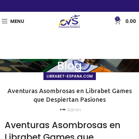
0
MENU
0.00
Blog
LIBRABET-ESPANA.COM
Aventuras Asombrosas en Librabet Games
que Despiertan Pasiones
Admin
Aventuras Asombrosas en
Librabet Games que