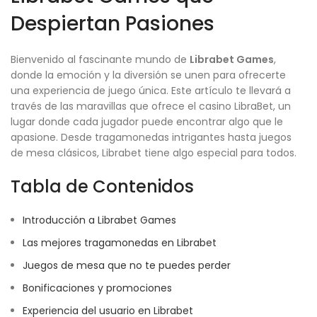
Despiertan Pasiones
Bienvenido al fascinante mundo de
Librabet Games
,
donde la emoción y la diversión se unen para ofrecerte
una experiencia de juego única. Este artículo te llevará a
través de las maravillas que ofrece el casino LibraBet, un
lugar donde cada jugador puede encontrar algo que le
apasione. Desde tragamonedas intrigantes hasta juegos
de mesa clásicos, Librabet tiene algo especial para todos.
Tabla de Contenidos
Introducción a Librabet Games
Las mejores tragamonedas en Librabet
Juegos de mesa que no te puedes perder
Bonificaciones y promociones
Experiencia del usuario en Librabet