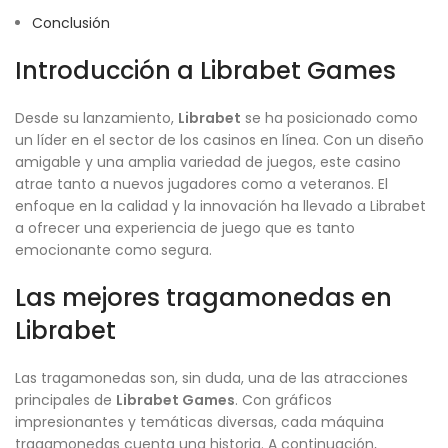
Conclusión
Introducción a Librabet Games
Desde su lanzamiento,
Librabet
se ha posicionado como
un líder en el sector de los casinos en línea. Con un diseño
amigable y una amplia variedad de juegos, este casino
atrae tanto a nuevos jugadores como a veteranos. El
enfoque en la calidad y la innovación ha llevado a Librabet
a ofrecer una experiencia de juego que es tanto
emocionante como segura.
Las mejores tragamonedas en
Librabet
Las tragamonedas son, sin duda, una de las atracciones
principales de
Librabet Games
. Con gráficos
impresionantes y temáticas diversas, cada máquina
tragamonedas cuenta una historia. A continuación,