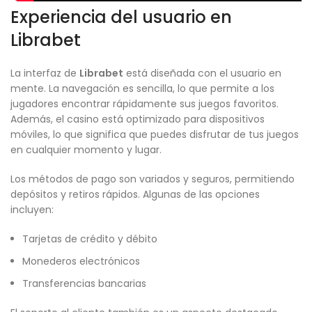
Experiencia del usuario en
Librabet
La interfaz de
Librabet
está diseñada con el usuario en
mente. La navegación es sencilla, lo que permite a los
jugadores encontrar rápidamente sus juegos favoritos.
Además, el casino está optimizado para dispositivos
móviles, lo que significa que puedes disfrutar de tus juegos
en cualquier momento y lugar.
Los métodos de pago son variados y seguros, permitiendo
depósitos y retiros rápidos. Algunas de las opciones
incluyen:
Tarjetas de crédito y débito
Monederos electrónicos
Transferencias bancarias