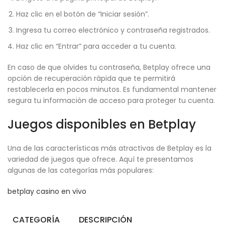
Haz clic en el botón de “Iniciar sesión”.
Ingresa tu correo electrónico y contraseña registrados.
Haz clic en “Entrar” para acceder a tu cuenta.
En caso de que olvides tu contraseña, Betplay ofrece una
opción de recuperación rápida que te permitirá
restablecerla en pocos minutos. Es fundamental mantener
segura tu información de acceso para proteger tu cuenta.
Juegos disponibles en Betplay
Una de las características más atractivas de Betplay es la
variedad de juegos que ofrece. Aquí te presentamos
algunas de las categorías más populares:
betplay casino en vivo
CATEGORÍA
DESCRIPCIÓN