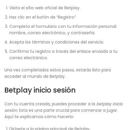
Visita el sitio web oficial de Betplay.
Haz clic en el botón de “Registro”.
Completa el formulario con tu información personal:
nombre, correo electrónico, y contraseña.
Acepta los términos y condiciones del servicio.
Confirma tu registro a través del enlace enviado a tu
correo electrónico.
Una vez completados estos pasos, estarás listo para
acceder al mundo de Betplay.
Betplay inicio sesión
Con tu cuenta creada, puedes proceder a la
betplay inicio
sesión
. Esta es una parte crucial para comenzar a jugar.
Aquí te explicamos cómo hacerlo:
Dirígete a la página principal de Betplay.