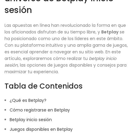
sesión
Las apuestas en línea han revolucionado la forma en que
los aficionados disfrutan de su tiempo libre, y
Betplay
se
ha posicionado como uno de los líderes en este ámbito.
Con su plataforma intuitiva y una amplia gama de juegos,
es esencial aprender a navegar en su sitio web. En este
artículo, exploraremos cómo realizar tu
betplay inicio
sesión
, las opciones de juegos disponibles y consejos para
maximizar tu experiencia.
Tabla de Contenidos
¿Qué es Betplay?
Cómo registrarse en Betplay
Betplay inicio sesión
Juegos disponibles en Betplay