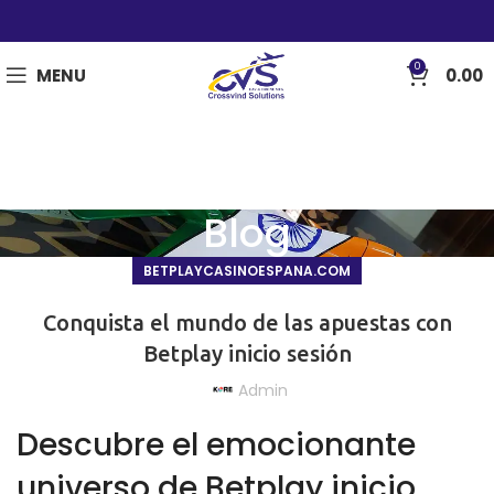
0
MENU
0.00
Blog
BETPLAYCASINOESPANA.COM
Conquista el mundo de las apuestas con
Betplay inicio sesión
Admin
Descubre el emocionante
universo de Betplay inicio