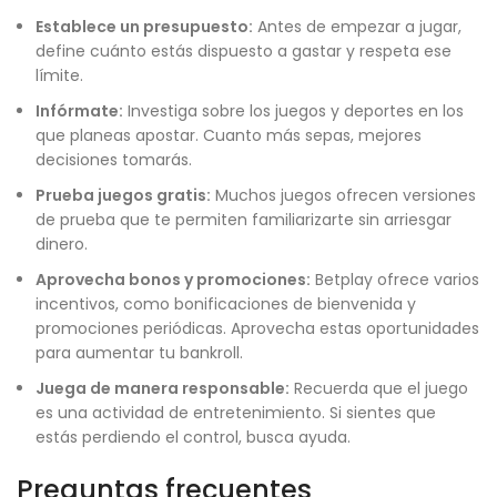
Establece un presupuesto:
Antes de empezar a jugar,
define cuánto estás dispuesto a gastar y respeta ese
límite.
Infórmate:
Investiga sobre los juegos y deportes en los
que planeas apostar. Cuanto más sepas, mejores
decisiones tomarás.
Prueba juegos gratis:
Muchos juegos ofrecen versiones
de prueba que te permiten familiarizarte sin arriesgar
dinero.
Aprovecha bonos y promociones:
Betplay ofrece varios
incentivos, como bonificaciones de bienvenida y
promociones periódicas. Aprovecha estas oportunidades
para aumentar tu bankroll.
Juega de manera responsable:
Recuerda que el juego
es una actividad de entretenimiento. Si sientes que
estás perdiendo el control, busca ayuda.
Preguntas frecuentes