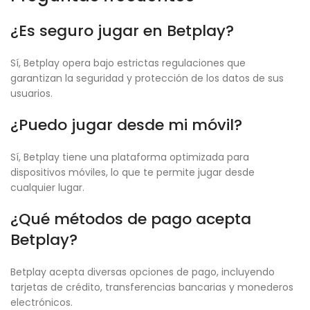
¿Es seguro jugar en Betplay?
Sí, Betplay opera bajo estrictas regulaciones que
garantizan la seguridad y protección de los datos de sus
usuarios.
¿Puedo jugar desde mi móvil?
Sí, Betplay tiene una plataforma optimizada para
dispositivos móviles, lo que te permite jugar desde
cualquier lugar.
¿Qué métodos de pago acepta
Betplay?
Betplay acepta diversas opciones de pago, incluyendo
tarjetas de crédito, transferencias bancarias y monederos
electrónicos.