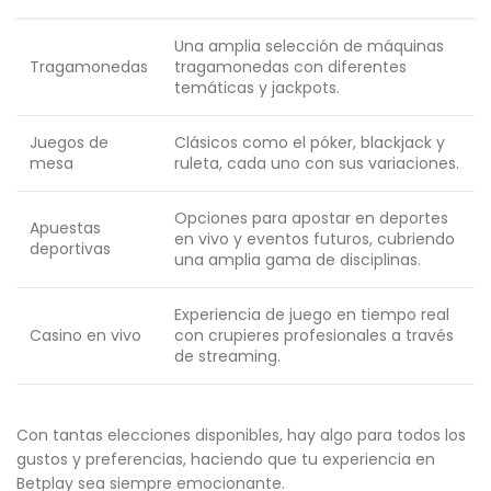
Una amplia selección de máquinas
Tragamonedas
tragamonedas con diferentes
temáticas y jackpots.
Juegos de
Clásicos como el póker, blackjack y
mesa
ruleta, cada uno con sus variaciones.
Opciones para apostar en deportes
Apuestas
en vivo y eventos futuros, cubriendo
deportivas
una amplia gama de disciplinas.
Experiencia de juego en tiempo real
Casino en vivo
con crupieres profesionales a través
de streaming.
Con tantas elecciones disponibles, hay algo para todos los
gustos y preferencias, haciendo que tu experiencia en
Betplay sea siempre emocionante.