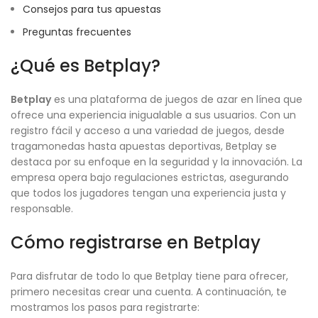
Consejos para tus apuestas
Preguntas frecuentes
¿Qué es Betplay?
Betplay
es una plataforma de juegos de azar en línea que
ofrece una experiencia inigualable a sus usuarios. Con un
registro fácil y acceso a una variedad de juegos, desde
tragamonedas hasta apuestas deportivas, Betplay se
destaca por su enfoque en la seguridad y la innovación. La
empresa opera bajo regulaciones estrictas, asegurando
que todos los jugadores tengan una experiencia justa y
responsable.
Cómo registrarse en Betplay
Para disfrutar de todo lo que Betplay tiene para ofrecer,
primero necesitas crear una cuenta. A continuación, te
mostramos los pasos para registrarte: