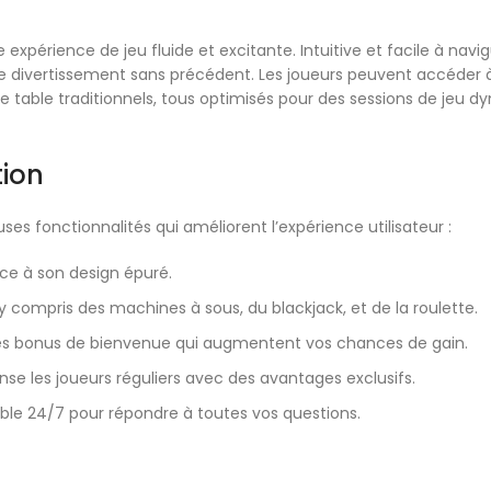
expérience de jeu fluide et excitante. Intuitive et facile à navigu
e divertissement sans précédent. Les joueurs peuvent accéder 
de table traditionnels, tous optimisés pour des sessions de jeu 
tion
es fonctionnalités qui améliorent l’expérience utilisateur :
ce à son design épuré.
compris des machines à sous, du blackjack, et de la roulette.
es bonus de bienvenue qui augmentent vos chances de gain.
e les joueurs réguliers avec des avantages exclusifs.
ble 24/7 pour répondre à toutes vos questions.