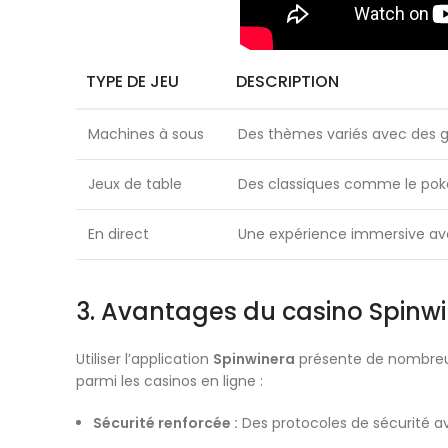
TYPE DE JEU
DESCRIPTION
Machines à sous
Des thèmes variés avec des g
Jeux de table
Des classiques comme le poke
En direct
Une expérience immersive avec
3. Avantages du casino Spinw
Utiliser l’application
Spinwinera
présente de nombreux
parmi les casinos en ligne :
Sécurité renforcée :
Des protocoles de sécurité av