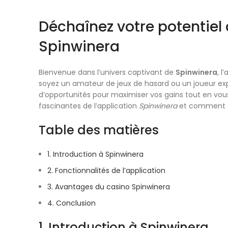
Déchaînez votre potentiel 
Spinwinera
Bienvenue dans l’univers captivant de
Spinwinera
, l
soyez un amateur de jeux de hasard ou un joueur ex
d’opportunités pour maximiser vos gains tout en vous
fascinantes de l’application
Spinwinera
et comment el
Table des matières
1. Introduction à Spinwinera
2. Fonctionnalités de l’application
3. Avantages du casino Spinwinera
4. Conclusion
1. Introduction à Spinwinera