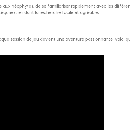
e aux néophytes, de se familiariser rapidement avec les différe
atégories, rendant la recherche facile et agréable.
que session de jeu devient une aventure passionnante. Voici q