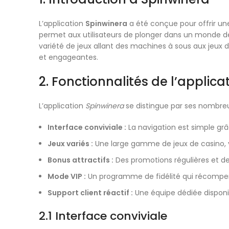
L’application
Spinwinera
a été conçue pour offrir une 
permet aux utilisateurs de plonger dans un monde d
variété de jeux allant des machines à sous aux jeux 
et engageantes.
2. Fonctionnalités de l’applica
L’application
Spinwinera
se distingue par ses nombreus
Interface conviviale :
La navigation est simple grâ
Jeux variés :
Une large gamme de jeux de casino, y 
Bonus attractifs :
Des promotions régulières et d
Mode VIP :
Un programme de fidélité qui récompens
Support client réactif :
Une équipe dédiée disponi
2.1 Interface conviviale