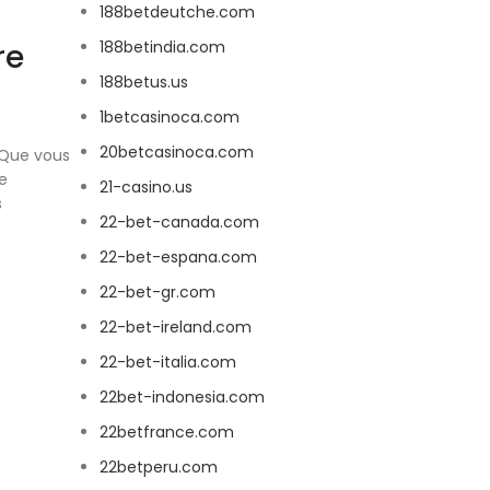
188betdeutche.com
re
188betindia.com
188betus.us
1betcasinoca.com
20betcasinoca.com
. Que vous
e
21-casino.us
s
22-bet-canada.com
22-bet-espana.com
22-bet-gr.com
22-bet-ireland.com
22-bet-italia.com
22bet-indonesia.com
22betfrance.com
22betperu.com