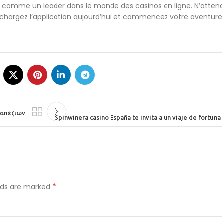
rme comme un leader dans le monde des casinos en ligne. N’atten
échargez l’application aujourd’hui et commencez votre aventure
ραπέζιων
Spinwinera casino España te invita a un viaje de fortuna
*
elds are marked