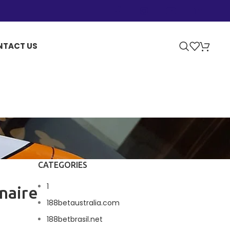
NTACT US
CATEGORIES
1
naire
188betaustralia.com
188betbrasil.net