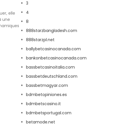
3
4
er, elle
à une
8
dynamiques
888starzbangladesh.com
888starzpl.net
ballybetcasinocanada.com
bankonbetcasinocanada.com
bassbetcasinoitalia.com
bassbetdeutschland.com
bassbetmagyar.com
bdmbetopiniones.es
bdmbetscasino.it
bdmbetsportugal.com
betamode.net