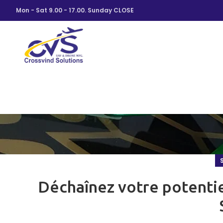
Mon - Sat 9.00 - 17.00. Sunday CLOSE
Déchaînez votre potentie