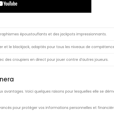
raphismes époustouflants et des jackpots impressionnants.
r et le blackjack, adaptés pour tous les niveaux de compétence
 des croupiers en direct pour jouer contre d’autres joueurs.
inera
 avantages. Voici quelques raisons pour lesquelles elle se dé
ancés pour protéger vos informations personnelles et financièr