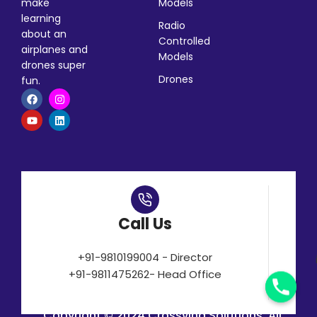
make
Models
learning
Radio
about an
Controlled
airplanes and
Models
drones super
Drones
fun.
Call Us
+91-9810199004 - Director
+91-9811475262- Head Office
Copyright © 2024 Crossvind Solutions. All