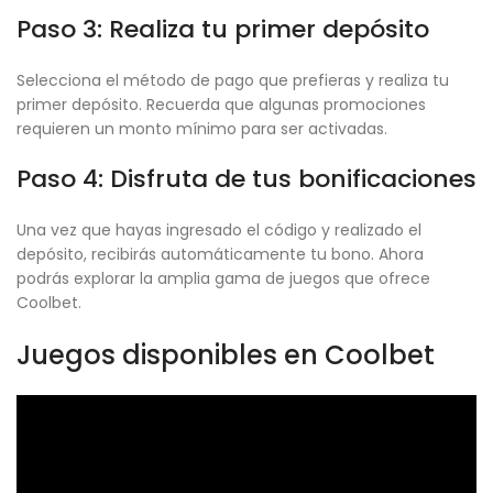
Paso 3: Realiza tu primer depósito
Selecciona el método de pago que prefieras y realiza tu
primer depósito. Recuerda que algunas promociones
requieren un monto mínimo para ser activadas.
Paso 4: Disfruta de tus bonificaciones
Una vez que hayas ingresado el código y realizado el
depósito, recibirás automáticamente tu bono. Ahora
podrás explorar la amplia gama de juegos que ofrece
Coolbet.
Juegos disponibles en Coolbet