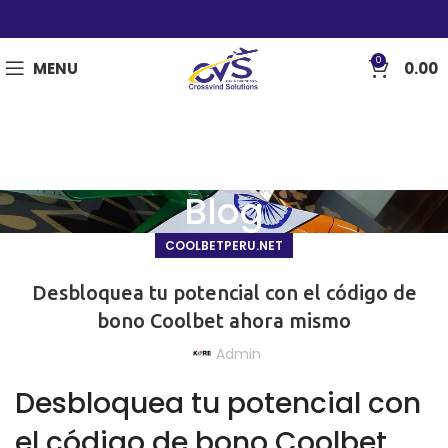
0
MENU
0.00
Blog
COOLBETPERU.NET
Desbloquea tu potencial con el código de
bono Coolbet ahora mismo
Admin
Desbloquea tu potencial con
el código de bono Coolbet