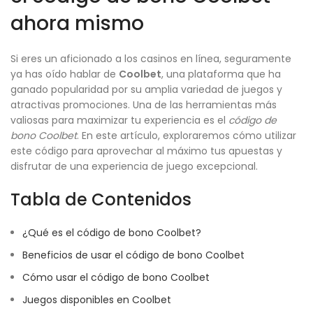
ahora mismo
Si eres un aficionado a los casinos en línea, seguramente
ya has oído hablar de
Coolbet
, una plataforma que ha
ganado popularidad por su amplia variedad de juegos y
atractivas promociones. Una de las herramientas más
valiosas para maximizar tu experiencia es el
código de
bono Coolbet
. En este artículo, exploraremos cómo utilizar
este código para aprovechar al máximo tus apuestas y
disfrutar de una experiencia de juego excepcional.
Tabla de Contenidos
¿Qué es el código de bono Coolbet?
Beneficios de usar el código de bono Coolbet
Cómo usar el código de bono Coolbet
Juegos disponibles en Coolbet