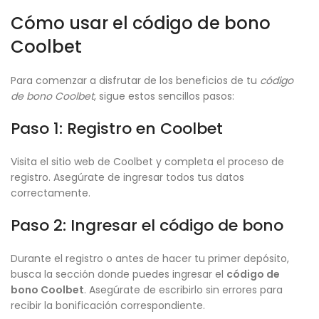
Cómo usar el código de bono
Coolbet
Para comenzar a disfrutar de los beneficios de tu
código
de bono Coolbet
, sigue estos sencillos pasos:
Paso 1: Registro en Coolbet
Visita el sitio web de Coolbet y completa el proceso de
registro. Asegúrate de ingresar todos tus datos
correctamente.
Paso 2: Ingresar el código de bono
Durante el registro o antes de hacer tu primer depósito,
busca la sección donde puedes ingresar el
código de
bono Coolbet
. Asegúrate de escribirlo sin errores para
recibir la bonificación correspondiente.