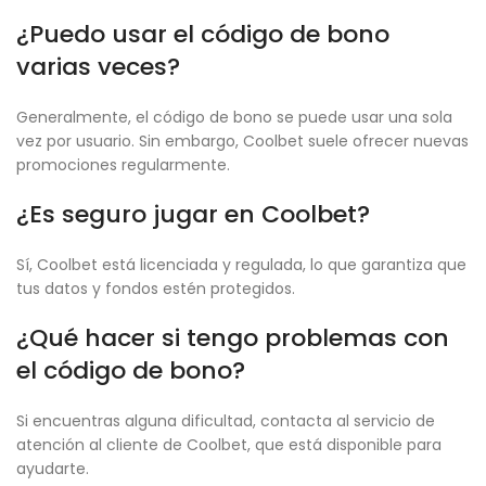
¿Puedo usar el código de bono
varias veces?
Generalmente, el código de bono se puede usar una sola
vez por usuario. Sin embargo, Coolbet suele ofrecer nuevas
promociones regularmente.
¿Es seguro jugar en Coolbet?
Sí, Coolbet está licenciada y regulada, lo que garantiza que
tus datos y fondos estén protegidos.
¿Qué hacer si tengo problemas con
el código de bono?
Si encuentras alguna dificultad, contacta al servicio de
atención al cliente de Coolbet, que está disponible para
ayudarte.