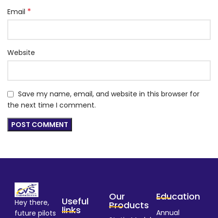
*
Email
Website
Save my name, email, and website in this browser for
the next time I comment.
Our
Education
Useful
Hey there,
Products
links
Annual
future pilots