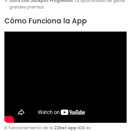
Slots con Jackpot Progresivo
: La oportunidad de ganar
grandes premios.
Cómo Funciona la App
El funcionamiento de la
22bet app iOS
es