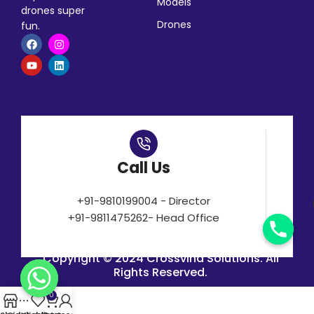
Models
drones super
Drones
fun.
Call Us
+91-9810199004 - Director
+91-9811475262- Head Office
Copyright © 2024 Crossvind Solutions. All
Rights Reserved.
0