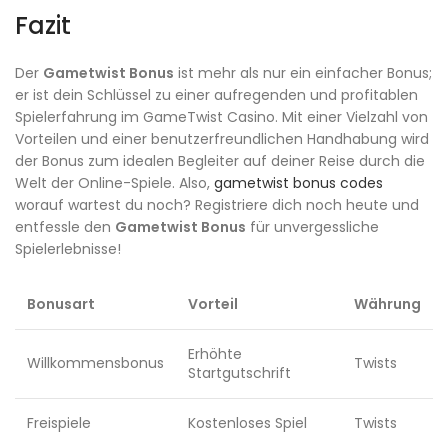
Fazit
Der
Gametwist Bonus
ist mehr als nur ein einfacher Bonus;
er ist dein Schlüssel zu einer aufregenden und profitablen
Spielerfahrung im GameTwist Casino. Mit einer Vielzahl von
Vorteilen und einer benutzerfreundlichen Handhabung wird
der Bonus zum idealen Begleiter auf deiner Reise durch die
Welt der Online-Spiele. Also,
gametwist bonus codes
worauf wartest du noch? Registriere dich noch heute und
entfessle den
Gametwist Bonus
für unvergessliche
Spielerlebnisse!
Bonusart
Vorteil
Währung
Erhöhte
Willkommensbonus
Twists
Startgutschrift
Freispiele
Kostenloses Spiel
Twists