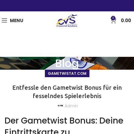
0
MENU
0.00
Blog
GAMETWISTAT.COM
Entfessle den Gametwist Bonus für ein
fesselndes Spielerlebnis
Admin
Der Gametwist Bonus: Deine
Eintrittskarte zu