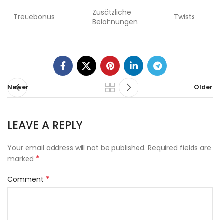
Zusätzliche
Treuebonus
Twists
Belohnungen
Newer
Older
LEAVE A REPLY
Your email address will not be published.
Required fields are
*
marked
*
Comment