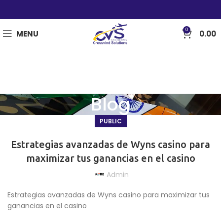
0
MENU
0.00
Blog
PUBLIC
Estrategias avanzadas de Wyns casino para
maximizar tus ganancias en el casino
Admin
Estrategias avanzadas de Wyns casino para maximizar tus
ganancias en el casino