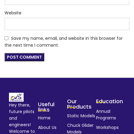
Website
Save my name, email, and website in this browser for
the next time I comment.
Our
Education
Useful
Hey there,
Products
links
Annual
future pilots
Static Models
Home
Programs
and
engineers!
Chuck Glider
About Us
Workshops
Welcome to
Models