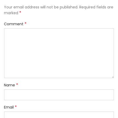
Your email address will not be published.
Required fields are
*
marked
*
Comment
*
Name
*
Email