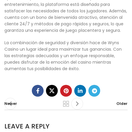
entretenimiento, la plataforma está diseñada para
satisfacer las necesidades de todos los jugadores. Además,
cuenta con un bono de bienvenida atractivo, atención al
cliente 24/7 y métodos de pago rápidos y seguros, lo que
garantiza una experiencia de juego placentera y segura.
La combinación de seguridad y diversión hace de Wyns
Casino un lugar ideal para maximizar tus ganancias. Con
las estrategias adecuadas y un enfoque responsable,
puedes disfrutar de la emoción del casino mientras
aumentas tus posibilidades de éxito.
Newer
Older
LEAVE A REPLY