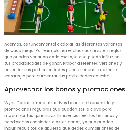
Además, es fundamental explorar las diferentes variantes
de cada juego. Por ejemplo, en el blackjack, existen reglas
que pueden variar en cada mesa, lo que puede influir en
tus probabilidades de ganar. Probar diferentes versiones y
entender sus particularidades puede ser una excelente
estrategia para aumentar tus posibilidades de éxito.
Aprovechar los bonos y promociones
Wyns Casino ofrece atractivos bonos de bienvenida y
promociones regulares que pueden ser la clave para
maximizar tus ganancias. Es esencial leer los términos y
condiciones asociados a estos bonos, ya que pueden
incluir requisitos de apuesta que debes cumplir antes de