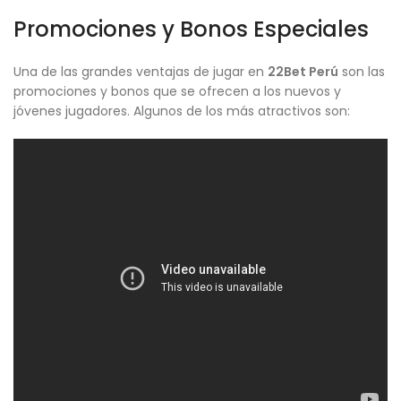
Promociones y Bonos Especiales
Una de las grandes ventajas de jugar en
22Bet Perú
son las
promociones y bonos que se ofrecen a los nuevos y
jóvenes jugadores. Algunos de los más atractivos son: