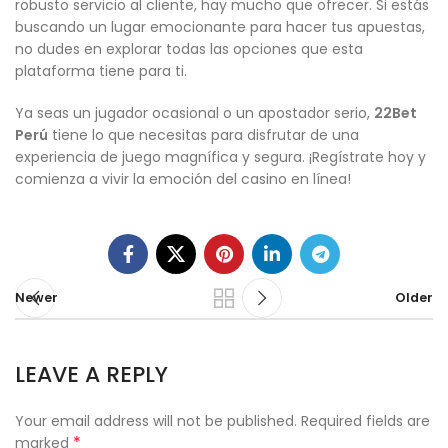
robusto servicio al cliente, hay mucho que ofrecer. Si estás
buscando un lugar emocionante para hacer tus apuestas,
no dudes en explorar todas las opciones que esta
plataforma tiene para ti.
Ya seas un jugador ocasional o un apostador serio,
22Bet
Perú
tiene lo que necesitas para disfrutar de una
experiencia de juego magnífica y segura. ¡Regístrate hoy y
comienza a vivir la emoción del casino en línea!
Newer
Older
LEAVE A REPLY
Your email address will not be published.
Required fields are
*
marked