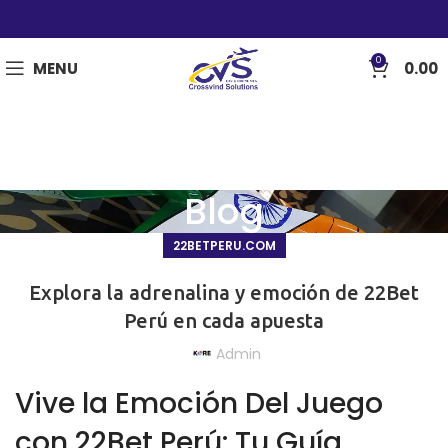
0
MENU
0.00
Blog
22BETPERU.COM
Explora la adrenalina y emoción de 22Bet
Perú en cada apuesta
Admin
Vive la Emoción Del Juego
con 22Bet Perú: Tu Guía