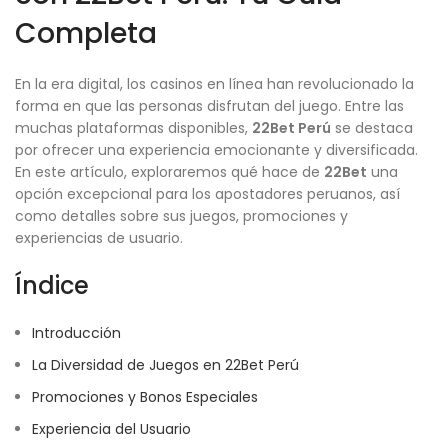
Completa
En la era digital, los casinos en línea han revolucionado la
forma en que las personas disfrutan del juego. Entre las
muchas plataformas disponibles,
22Bet Perú
se destaca
por ofrecer una experiencia emocionante y diversificada.
En este artículo, exploraremos qué hace de
22Bet
una
opción excepcional para los apostadores peruanos, así
como detalles sobre sus juegos, promociones y
experiencias de usuario.
Índice
Introducción
La Diversidad de Juegos en 22Bet Perú
Promociones y Bonos Especiales
Experiencia del Usuario