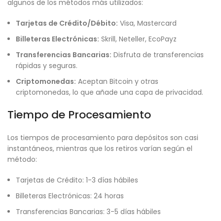
algunos de los métodos más utilizados:
Tarjetas de Crédito/Débito:
Visa, Mastercard
Billeteras Electrónicas:
Skrill, Neteller, EcoPayz
Transferencias Bancarias:
Disfruta de transferencias
rápidas y seguras.
Criptomonedas:
Aceptan Bitcoin y otras
criptomonedas, lo que añade una capa de privacidad.
Tiempo de Procesamiento
Los tiempos de procesamiento para depósitos son casi
instantáneos, mientras que los retiros varían según el
método:
Tarjetas de Crédito: 1-3 días hábiles
Billeteras Electrónicas: 24 horas
Transferencias Bancarias: 3-5 días hábiles