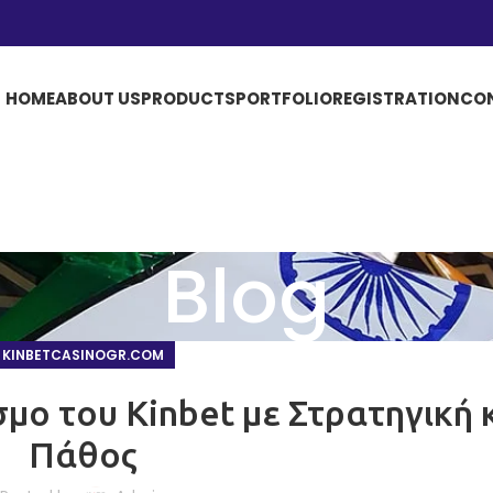
HOME
ABOUT US
PRODUCTS
PORTFOLIO
REGISTRATION
CO
Blog
KINBETCASINOGR.COM
μο του Kinbet με Στρατηγική 
Πάθος