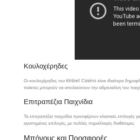
Κουλοχέρηδες
Οι κουλοχέρηδες του Kinbet Casino είναι ιδιαίτερα δημο
παίκτες μπορούν να απολαύσουν την αδρεναλίνη του παιχν
Επιτραπέζια Παιχνίδια
Τα επιτραπέζια παιχνίδια προσφέρουν κλασικές επιλογές γι
αγαπημένες επιλογές, με πολλές παραλλαγές διαθέσιμες.
Μπόνους και Προσφορές