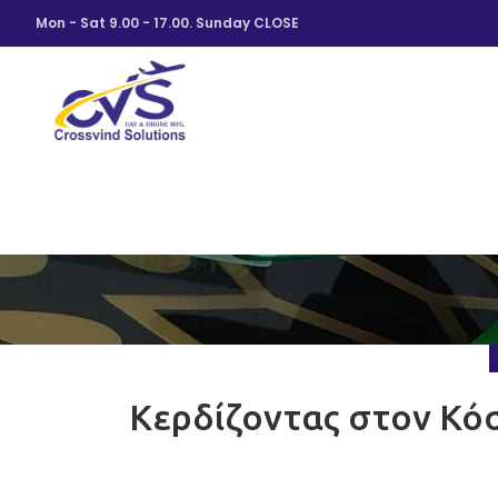
Mon - Sat 9.00 - 17.00. Sunday CLOSE
Κερδίζοντας στον Κόσ