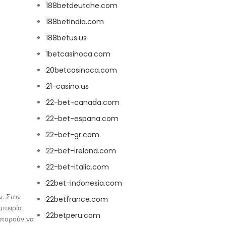
188betdeutche.com
188betindia.com
188betus.us
1betcasinoca.com
20betcasinoca.com
21-casino.us
22-bet-canada.com
22-bet-espana.com
22-bet-gr.com
22-bet-ireland.com
22-bet-italia.com
22bet-indonesia.com
ν. Στον
22betfrance.com
μπειρία
22betperu.com
μπορούν να