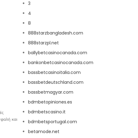
3
4
8
888starzbangladesh.com
888starzpl.net
ballybetcasinocanada.com
bankonbetcasinocanada.com
bassbetcasinoitalia.com
bassbetdeutschland.com
bassbetmagyar.com
bdmbetopiniones.es
bdmbetscasino.it
ές
σφαλή και
bdmbetsportugal.com
betamode.net