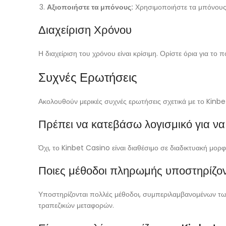
Αξιοποιήστε τα μπόνους:
Χρησιμοποιήστε τα μπόνους 
Διαχείριση Χρόνου
Η διαχείριση του χρόνου είναι κρίσιμη. Ορίστε όρια για το 
Συχνές Ερωτήσεις
Ακολουθούν μερικές συχνές ερωτήσεις σχετικά με το Kinbe
Πρέπει να κατεβάσω λογισμικό για να
Όχι, το Kinbet Casino είναι διαθέσιμο σε διαδικτυακή μορ
Ποιες μέθοδοι πληρωμής υποστηρίζον
Υποστηρίζονται πολλές μέθοδοι, συμπεριλαμβανομένων τ
τραπεζικών μεταφορών.