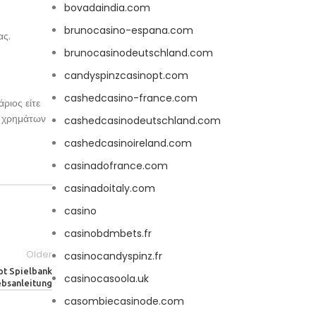
bovadaindia.com
brunocasino-espana.com
ας.
brunocasinodeutschland.com
candyspinzcasinopt.com
cashedcasino-france.com
ριος είτε
ν χρημάτων
cashedcasinodeutschland.com
cashedcasinoireland.com
casinadofrance.com
casinadoitaly.com
casino
casinobdmbets.fr
Older
casinocandyspinz.fr
pt Spielbank
casinocasoola.uk
iebsanleitung
casombiecasinode.com