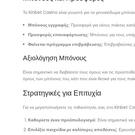
Το Kinbet Casino είναι γνωστό για τα γενναιόδωρα μπόνου
Μπόνους εγγραφής:
Προσφορά για νέους παίκτες κατά
Προσφορές επαναφόρτωσης:
Μπόνους για τους υπάρ
Φαίνεται πρόγραμμα επιβράβευσης:
Επιβραβεύσεις γ
Αξιολόγηση Μπόνους
Είναι σημαντικό να διαβάσετε τους όρους και τις προϋποθ
όρους των μπόνους του, κάτι που είναι θετικό για τους παίκ
Στρατηγικές για Επιτυχία
Για να μεγιστοποιήσετε τις πιθανότητές σας στο Kinbet Ca
Καθορίστε έναν προϋπολογισμό:
Είναι σημαντικό να 
Επιλέξτε παιχνίδια με καλύτερες αποδόσεις:
Ερευνήστ