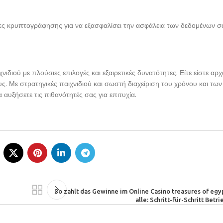
ίες κρυπτογράφησης για να εξασφαλίσει την ασφάλεια των δεδομένων σ
ιδιού με πλούσιες επιλογές και εξαιρετικές δυνατότητες. Είτε είστε αρχά
ους. Με στρατηγικές παιχνιδιού και σωστή διαχείριση του χρόνου και τω
 αυξήσετε τις πιθανότητές σας για επιτυχία.
So zahlt das Gewinne im Online Casino treasures of egy
alle: Schritt-für-Schritt Betr