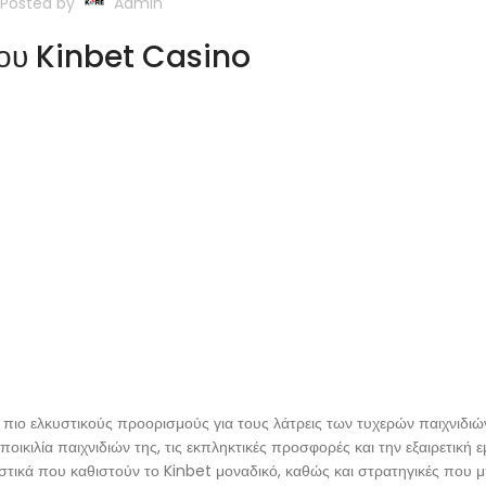
Posted by
Admin
του Kinbet Casino
πιο ελκυστικούς προορισμούς για τους λάτρεις των τυχερών παιχνιδιώ
 ποικιλία παιχνιδιών της, τις εκπληκτικές προσφορές και την εξαιρετική ε
ιστικά που καθιστούν το Kinbet μοναδικό, καθώς και στρατηγικές που 