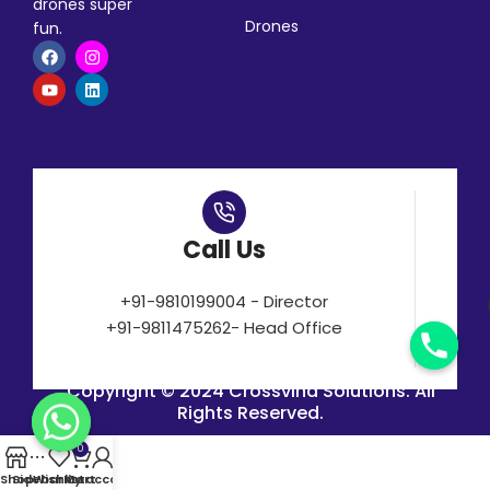
drones super
Drones
fun.
Call Us
+91-9810199004 - Director
+91-9811475262- Head Office
Copyright © 2024 Crossvind Solutions. All
Rights Reserved.
0
Shop
Sidebar
Wishlist
My account
Cart