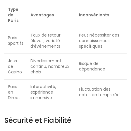
Type
de
Avantages
Inconvénients
Paris
Taux de retour
Peut nécessiter des
Paris
élevés, variété
connaissances
Sportifs
d’événements
spécifiques
Jeux
Divertissement
Risque de
de
continu, nombreux
dépendance
Casino
choix
Paris
Interactivité,
Fluctuation des
en
expérience
cotes en temps réel
Direct
immersive
Sécurité et Fiabilité