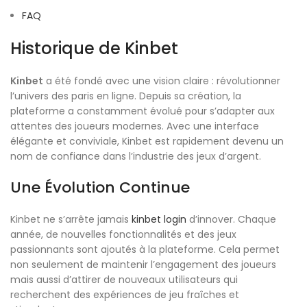
FAQ
Historique de Kinbet
Kinbet
a été fondé avec une vision claire : révolutionner
l’univers des paris en ligne. Depuis sa création, la
plateforme a constamment évolué pour s’adapter aux
attentes des joueurs modernes. Avec une interface
élégante et conviviale, Kinbet est rapidement devenu un
nom de confiance dans l’industrie des jeux d’argent.
Une Évolution Continue
Kinbet ne s’arrête jamais
kinbet login
d’innover. Chaque
année, de nouvelles fonctionnalités et des jeux
passionnants sont ajoutés à la plateforme. Cela permet
non seulement de maintenir l’engagement des joueurs
mais aussi d’attirer de nouveaux utilisateurs qui
recherchent des expériences de jeu fraîches et