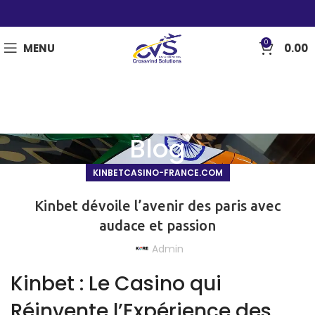
0
MENU
0.00
Blog
KINBETCASINO-FRANCE.COM
Kinbet dévoile l’avenir des paris avec
audace et passion
Admin
Kinbet : Le Casino qui
Réinvente l’Expérience des