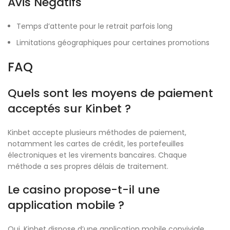
Avis Négatifs
Temps d’attente pour le retrait parfois long
Limitations géographiques pour certaines promotions
FAQ
Quels sont les moyens de paiement
acceptés sur Kinbet ?
Kinbet accepte plusieurs méthodes de paiement,
notamment les cartes de crédit, les portefeuilles
électroniques et les virements bancaires. Chaque
méthode a ses propres délais de traitement.
Le casino propose-t-il une
application mobile ?
Oui, Kinbet dispose d’une application mobile conviviale