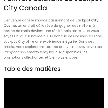
City Canada
Bienvenue dans le monde passionnant de
Jackpot City
Casino
, un endroit où le rêve de gagner des millions à
portée de main devient une réalité palpitante. Que vous
soyez un joueur novice ou un habitué des casinos en ligne,
Jackpot City offre une expérience inégalée. Dans cet
article, nous explorerons tout ce que vous devez savoir sur
Jackpot City Canada login
, les jeux disponibles, les
promotions alléchantes et bien plus encore.
Table des matières