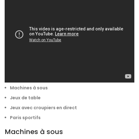
Machines à sous
Jeux de table
Jeux avec croupiers en direct
Paris sportifs
Machines à sous