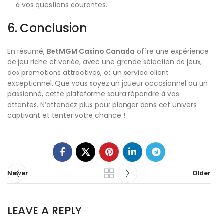
à vos questions courantes.
6. Conclusion
En résumé,
BetMGM Casino Canada
offre une expérience
de jeu riche et variée, avec une grande sélection de jeux,
des promotions attractives, et un service client
exceptionnel. Que vous soyez un joueur occasionnel ou un
passionné, cette plateforme saura répondre à vos
attentes. N’attendez plus pour plonger dans cet univers
captivant et tenter votre chance !
Newer
Older
LEAVE A REPLY