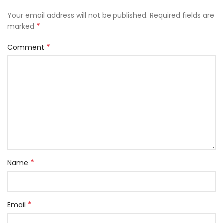
Your email address will not be published.
Required fields are
*
marked
*
Comment
*
Name
*
Email