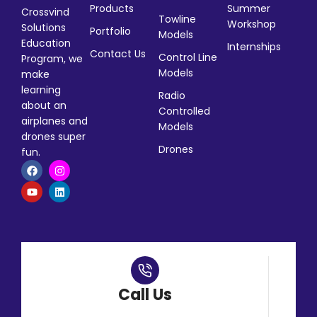
Products
Summer
Crossvind
Towline
Workshop
Solutions
Portfolio
Models
Education
Internships
Contact Us
Control Line
Program, we
Models
make
learning
Radio
about an
Controlled
airplanes and
Models
drones super
Drones
fun.
Call Us