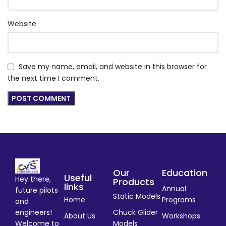
Website
Save my name, email, and website in this browser for
the next time I comment.
Our
Education
Useful
Hey there,
Products
links
Annual
future pilots
Static Models
Home
Programs
and
engineers!
Chuck Glider
About Us
Workshops
Welcome to
Models