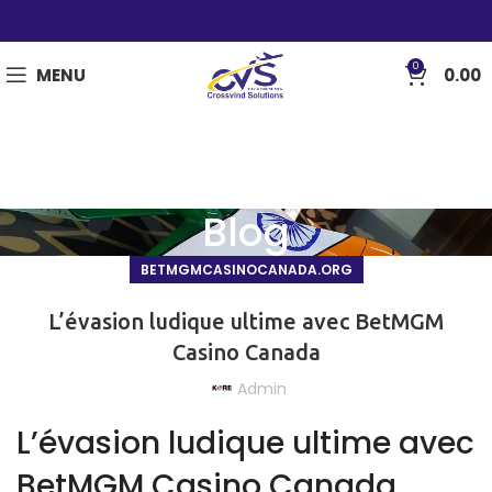
0
MENU
0.00
Blog
BETMGMCASINOCANADA.ORG
L’évasion ludique ultime avec BetMGM
Casino Canada
Admin
L’évasion ludique ultime avec
BetMGM Casino Canada