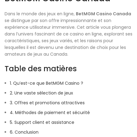
Dans le monde des jeux en ligne,
BetMGM Casino Canada
se distingue par son offre impressionnante et son
expérience utilisateur immersive. Cet article vous plongera
dans l’univers fascinant de ce casino en ligne, explorant ses
caractéristiques, ses jeux variés, et les raisons pour
lesquelles il est devenu une destination de choix pour les
amateurs de jeux au Canada.
Table des matières
1. Qu’est-ce que BetMGM Casino ?
2. Une vaste sélection de jeux
3. Offres et promotions attractives
4. Méthodes de paiement et sécurité
5. Support client et assistance
6. Conclusion