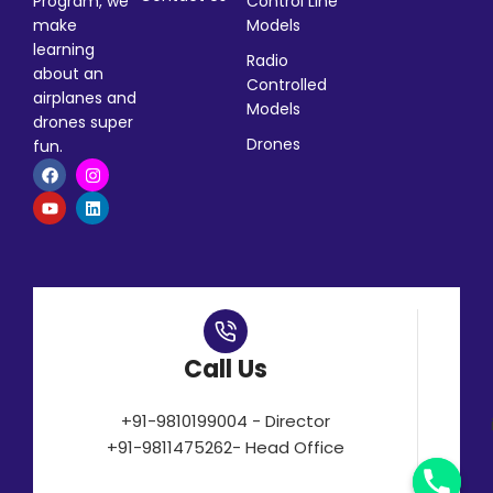
Program, we
Control Line
make
Models
learning
Radio
about an
Controlled
airplanes and
Models
drones super
Drones
fun.
Call Us
+91-9810199004 - Director
+91-9811475262- Head Office