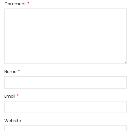
*
Comment
*
Name
*
Email
Website