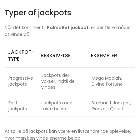
Typer af jackpots
Når det kommer til
Palms Bet jackpot
, er der flere måder
at vinde på:
JACKPOT-
BESKRIVELSE
EKSEMPLER
TYPE
Jackpots der
Progressive
Mega Moolah,
vokser, indtil de
jackpots
Divine Fortune
vindes
Fast
Jackpots med
Starburst Jackpot,
jackpots
faste beløb
Gonzo’s Quest
At spille på jackpots kan være en livsændrende oplevelse,
hvor man kan vinde enorme beløb