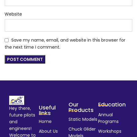
Website
Save my name, email, and website in this browser for
the next time I comment.
Our
Education
Useful
Hey there,
Products
links
Annual
future pilots
Static Models
Home
Programs
and
engineers!
Chuck Glider
About Us
Workshops
Welcome to
Models