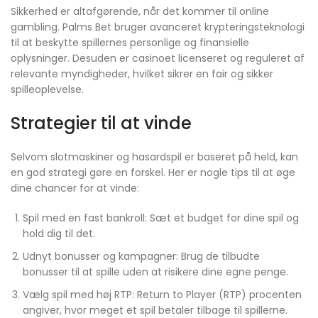
Sikkerhed er altafgørende, når det kommer til online
gambling. Palms Bet bruger avanceret krypteringsteknologi
til at beskytte spillernes personlige og finansielle
oplysninger. Desuden er casinoet licenseret og reguleret af
relevante myndigheder, hvilket sikrer en fair og sikker
spilleoplevelse.
Strategier til at vinde
Selvom slotmaskiner og hasardspil er baseret på held, kan
en god strategi gøre en forskel. Her er nogle tips til at øge
dine chancer for at vinde:
Spil med en fast bankroll: Sæt et budget for dine spil og
hold dig til det.
Udnyt bonusser og kampagner: Brug de tilbudte
bonusser til at spille uden at risikere dine egne penge.
Vælg spil med høj RTP: Return to Player (RTP) procenten
angiver, hvor meget et spil betaler tilbage til spillerne.