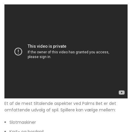
Et af de mest tiltalende aspekter ved Palms Bet er det
omfattende udvalg af spil. Spillere kan vælge mellem:
Slotmaskiner
Kort- og bordspil