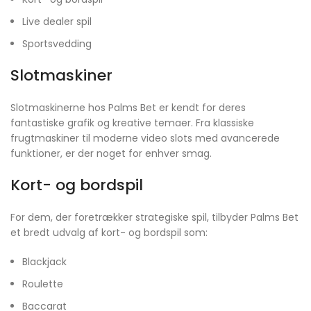
Live dealer spil
Sportsvedding
Slotmaskiner
Slotmaskinerne hos Palms Bet er kendt for deres
fantastiske grafik og kreative temaer. Fra klassiske
frugtmaskiner til moderne video slots med avancerede
funktioner, er der noget for enhver smag.
Kort- og bordspil
For dem, der foretrækker strategiske spil, tilbyder Palms Bet
et bredt udvalg af kort- og bordspil som:
Blackjack
Roulette
Baccarat