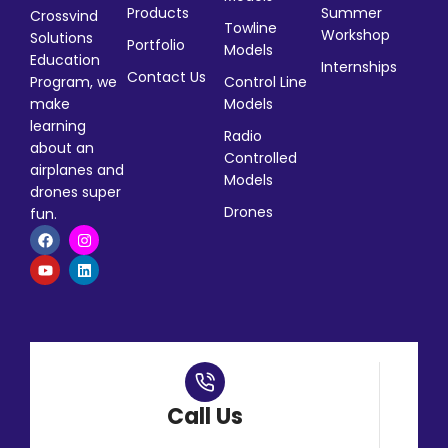
Products
Summer
Crossvind
Towline
Workshop
Solutions
Portfolio
Models
Education
Internships
Contact Us
Program, we
Control Line
make
Models
learning
Radio
about an
Controlled
airplanes and
Models
drones super
Drones
fun.
Call Us