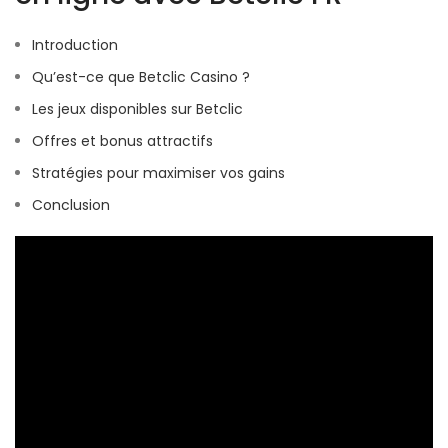
Introduction
Qu’est-ce que Betclic Casino ?
Les jeux disponibles sur Betclic
Offres et bonus attractifs
Stratégies pour maximiser vos gains
Conclusion