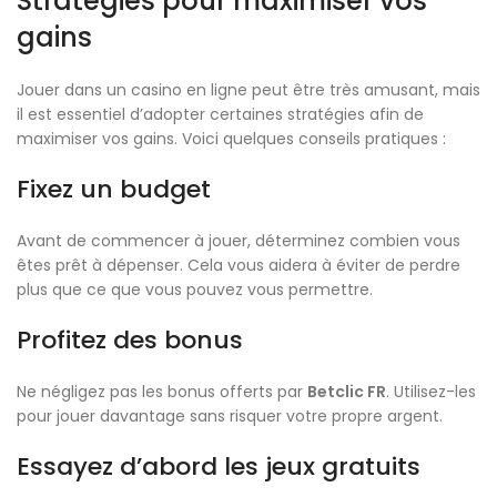
Stratégies pour maximiser vos
gains
Jouer dans un casino en ligne peut être très amusant, mais
il est essentiel d’adopter certaines stratégies afin de
maximiser vos gains. Voici quelques conseils pratiques :
Fixez un budget
Avant de commencer à jouer, déterminez combien vous
êtes prêt à dépenser. Cela vous aidera à éviter de perdre
plus que ce que vous pouvez vous permettre.
Profitez des bonus
Ne négligez pas les bonus offerts par
Betclic FR
. Utilisez-les
pour jouer davantage sans risquer votre propre argent.
Essayez d’abord les jeux gratuits