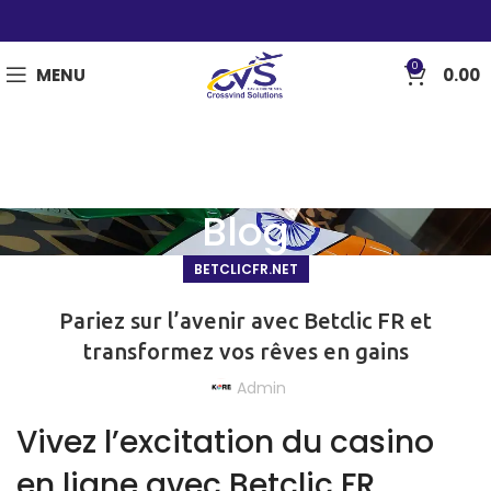
0
MENU
0.00
Blog
BETCLICFR.NET
Pariez sur l’avenir avec Betclic FR et
transformez vos rêves en gains
Admin
Vivez l’excitation du casino
en ligne avec Betclic FR