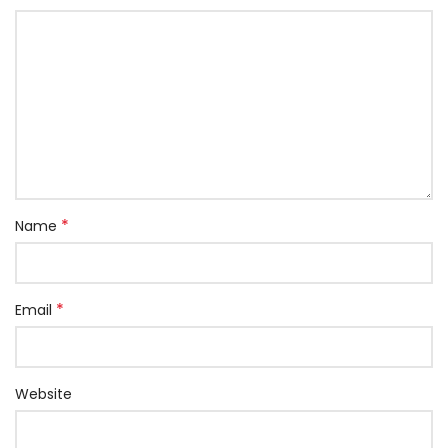
*
Name
*
Email
Website