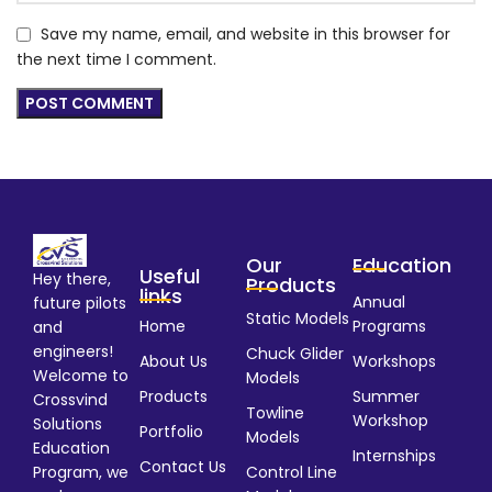
Save my name, email, and website in this browser for
the next time I comment.
Our
Education
Useful
Hey there,
Products
links
Annual
future pilots
Static Models
Home
Programs
and
engineers!
Chuck Glider
About Us
Workshops
Welcome to
Models
Products
Summer
Crossvind
Towline
Workshop
Solutions
Portfolio
Models
Education
Internships
Contact Us
Program, we
Control Line