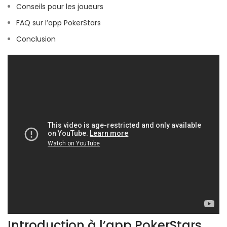
Conseils pour les joueurs
FAQ sur l’app PokerStars
Conclusion
Introduction à l’app PokerStars