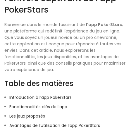
PokerStars
Bienvenue dans le monde fascinant de
l’app PokerStars
,
une plateforme qui redéfinit l’expérience du jeu en ligne.
Que vous soyez un joueur novice ou un pro chevronné,
cette application est conçue pour répondre à toutes vos
envies. Dans cet article, nous explorerons les
fonctionnalités, les jeux disponibles, et les avantages de
PokerStars, ainsi que des conseils pratiques pour maximiser
votre expérience de jeu.
Table des matières
Introduction à l’app PokerStars
Fonctionnalités clés de l’app
Les jeux proposés
Avantages de l’utilisation de l’app PokerStars