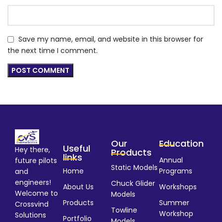
Save my name, email, and website in this browser for
the next time I comment.
Our
Education
Useful
Hey there,
Products
links
Annual
future pilots
Static Models
Home
Programs
and
engineers!
Chuck Glider
About Us
Workshops
Welcome to
Models
Products
Summer
Crossvind
Towline
Workshop
Solutions
Portfolio
Models