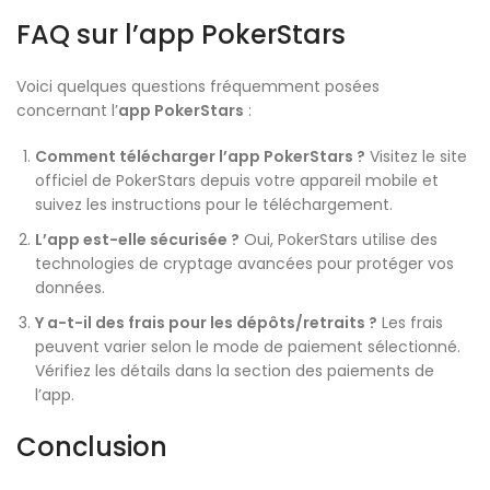
FAQ sur l’app PokerStars
Voici quelques questions fréquemment posées
concernant l’
app PokerStars
:
Comment télécharger l’app PokerStars ?
Visitez le site
officiel de PokerStars depuis votre appareil mobile et
suivez les instructions pour le téléchargement.
L’app est-elle sécurisée ?
Oui, PokerStars utilise des
technologies de cryptage avancées pour protéger vos
données.
Y a-t-il des frais pour les dépôts/retraits ?
Les frais
peuvent varier selon le mode de paiement sélectionné.
Vérifiez les détails dans la section des paiements de
l’app.
Conclusion