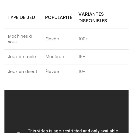
VARIANTES
TYPE DE JEU
POPULARITÉ
DISPONIBLES
Machines à
Élevée
100+
sous
Jeux de table
Modérée
15+
Jeux en direct
Élevée
10+