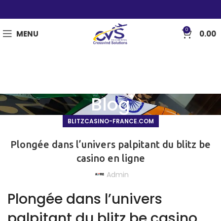
0
MENU
0.00
Blog
BLITZCASINO-FRANCE.COM
Plongée dans l’univers palpitant du blitz be
casino en ligne
Admin
Plongée dans l’univers
palpitant du blitz be casino