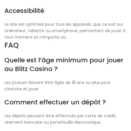
Accessibilité
Le site est optimisé pour tous les appareils, que ce soit sur
ordinateur, tablette ou smartphone, permettant de jouer à
tout moment et n’importe où.
FAQ
Quelle est l’âge minimum pour jouer
au Blitz Casino ?
Les joueurs doivent être âgés de 18 ans ou plus pour
s’inscrire et jouer.
Comment effectuer un dépôt ?
Les dépôts peuvent être effectués par carte de crédit,
virement bancaire ou portefeuille électronique.