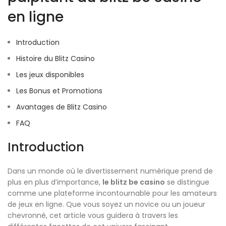
en ligne
Introduction
Histoire du Blitz Casino
Les jeux disponibles
Les Bonus et Promotions
Avantages de Blitz Casino
FAQ
Introduction
Dans un monde où le divertissement numérique prend de
plus en plus d’importance,
le blitz be casino
se distingue
comme une plateforme incontournable pour les amateurs
de jeux en ligne. Que vous soyez un novice ou un joueur
chevronné, cet article vous guidera à travers les