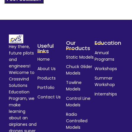
Our
Education
Useful
Hey there,
Products
links
Annual
future pilots
Static Models
Home
Programs
and
engineers!
Chuck Glider
About Us
Workshops
Welcome to
Models
Products
Summer
Crossvind
Towline
Workshop
Solutions
Portfolio
Models
Education
Internships
Contact Us
Program, we
Control Line
make
Models
learning
Radio
about an
Controlled
airplanes and
Models
drones super