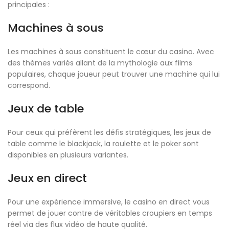
principales :
Machines à sous
Les machines à sous constituent le cœur du casino. Avec
des thèmes variés allant de la mythologie aux films
populaires, chaque joueur peut trouver une machine qui lui
correspond.
Jeux de table
Pour ceux qui préfèrent les défis stratégiques, les jeux de
table comme le blackjack, la roulette et le poker sont
disponibles en plusieurs variantes.
Jeux en direct
Pour une expérience immersive, le casino en direct vous
permet de jouer contre de véritables croupiers en temps
réel via des flux vidéo de haute qualité.