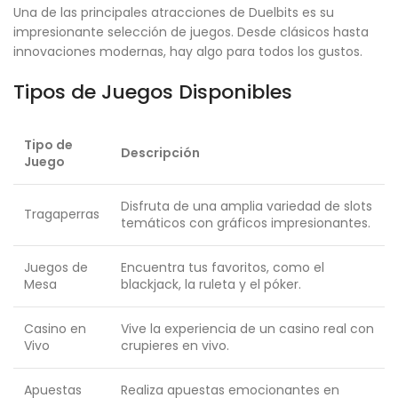
Una de las principales atracciones de Duelbits es su
impresionante selección de juegos. Desde clásicos hasta
innovaciones modernas, hay algo para todos los gustos.
Tipos de Juegos Disponibles
Tipo de
Descripción
Juego
Disfruta de una amplia variedad de slots
Tragaperras
temáticos con gráficos impresionantes.
Juegos de
Encuentra tus favoritos, como el
Mesa
blackjack, la ruleta y el póker.
Casino en
Vive la experiencia de un casino real con
Vivo
crupieres en vivo.
Apuestas
Realiza apuestas emocionantes en