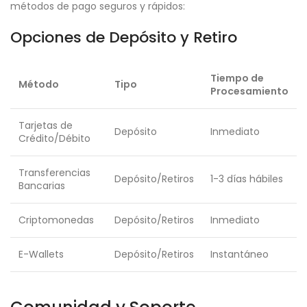
métodos de pago seguros y rápidos:
Opciones de Depósito y Retiro
Tiempo de
Método
Tipo
Procesamiento
Tarjetas de
Depósito
Inmediato
Crédito/Débito
Transferencias
Depósito/Retiros
1-3 días hábiles
Bancarias
Criptomonedas
Depósito/Retiros
Inmediato
E-Wallets
Depósito/Retiros
Instantáneo