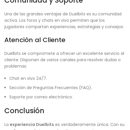
Comunidad y Soporte
Una de las grandes ventajas de Duelbits es su comunidad
activa. Los foros y chats en vivo permiten que los
jugadores compartan experiencias, estrategias y consejos.
Atención al Cliente
Duelbits se compromete a ofrecer un excelente servicio al
cliente. Disponen de varios canales para resolver dudas o
problemas:
Chat en vivo 24/7.
Sección de Preguntas Frecuentes (FAQ).
Soporte por correo electrónico.
Conclusión
La
experiencia Duelbits
es verdaderamente única. Con su