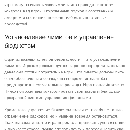
игры могут вызывать зависимость, что приводит к потере
контроля над игрой. Откровенный подход к собственным
эмоциям и состоянию позволит избежать негативных
последствий.
Установление лимитов и управление
бюджетом
Один из важных аспектов безопасности — это установление
лимитов. Игрокам рекомендуется заранее определить, сколько
денег они готовы потратить на игры. Эти лимиты должны быть
четко обозначены и соблюдены во время игры, чтобы
предотвратить нежелательные расходы. Игра в онлайн казино
Пинко поможет вам контролировать свои затраты благодаря
прозрачной системе управления финансами.
Кроме того, управление бюджетом включает в себя не только
ограничение расходов, но и умение вовремя остановиться.
Если вы заметили, что игра перестала приносить удовольствие
и вызывает стресс, лучше сделать паузу и переосмыслить свои