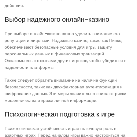
действия.
Выбор надежного онлайн-казино
При выборе онлайн-казино важно уделить внимание его
репутации и лицензии. Надежные казино, такие как Пинко,
обеспечивают безопасные условия для игры, защиту
персональных данных и финансовых транзакций.
Ознакомьтесь с отзывами других игроков, чтобы убедиться в
надежности платформы.
Также следует обратить внимание на наличие функций
безопасности, таких как двухфакторная аутентификация и
шифрование данных. Эти меры значительно снижают риски
мошенничества и кражи личной информации.
Психологическая подготовка к игре
Психологическая устойчивость играет ключевую роль в
азартных играх. Перед началом игры важно настроиться на