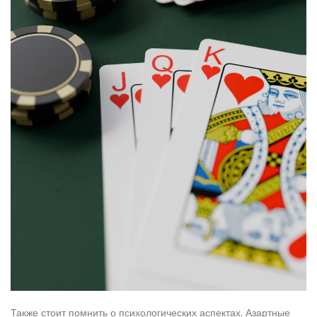
Также стоит помнить о психологических аспектах. Азартные