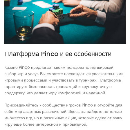
Платформа Pinco и ее особенности
Казино Pinco предлагает своим пользователям широкий
выбор игр и услуг. Вы сможете наслаждаться увлекательными
игровыми процессами и участвовать в турнирах. Платформа
гарантирует безопасность транзакций и круглосуточную
поддержку, что делает игру комфортной и надежной.
Присоединяйтесь к сообществу игроков Pinco и откройте для
себя мир азартных развлечений. Здесь вы найдете не только
множество игр, но и различные акции, которые сделают вашу
игру еще более интересной и прибыльной.