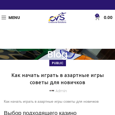
0
MENU
0.00
Blog
PUBLIC
Как начать играть в азартные игры
советы для новичков
Admin
Как начать играть в азартные игры советы для новичков
Выбор подходящего казино