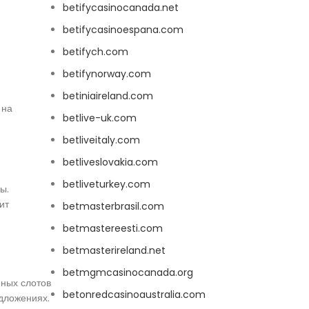
betifycasinocanada.net
betifycasinoespana.com
betifych.com
betifynorway.com
betiniaireland.com
 на
betlive-uk.com
betliveitaly.com
betliveslovakia.com
betliveturkey.com
ы.
ит
betmasterbrasil.com
betmastereesti.com
betmasterireland.net
betmgmcasinocanada.org
нных слотов
betonredcasinoaustralia.com
дложениях.