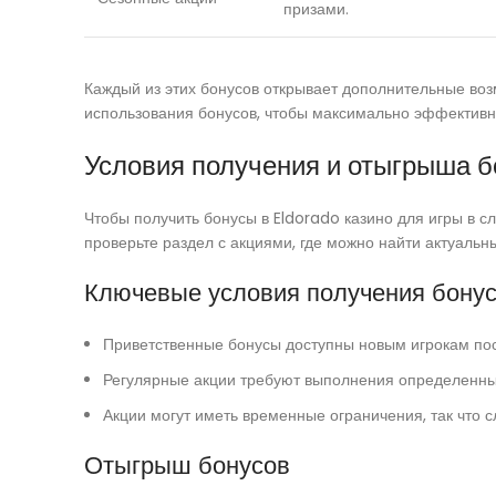
призами.
Каждый из этих бонусов открывает дополнительные воз
использования бонусов, чтобы максимально эффективн
Условия получения и отыгрыша б
Чтобы получить бонусы в Eldorado казино для игры в сл
проверьте раздел с акциями, где можно найти актуаль
Ключевые условия получения бону
Приветственные бонусы доступны новым игрокам пос
Регулярные акции требуют выполнения определенных 
Акции могут иметь временные ограничения, так что с
Отыгрыш бонусов