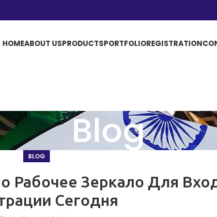
HOME
ABOUT US
PRODUCTS
PORTFOLIO
REGISTRATION
CO
Blog
BLOG
do Рабочее Зеркало Для Вхо
трации Сегодня