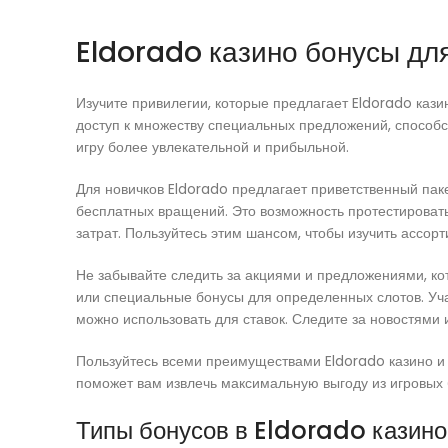
Eldorado казино бонусы для
Изучите привилегии, которые предлагает Eldorado кази
доступ к множеству специальных предложений, способс
игру более увлекательной и прибыльной.
Для новичков Eldorado предлагает приветственный пак
бесплатных вращений. Это возможность протестироват
затрат. Пользуйтесь этим шансом, чтобы изучить ассорт
Не забывайте следить за акциями и предложениями, к
или специальные бонусы для определенных слотов. Уча
можно использовать для ставок. Следите за новостями 
Пользуйтесь всеми преимуществами Eldorado казино и 
поможет вам извлечь максимальную выгоду из игровых 
Типы бонусов в Eldorado казино