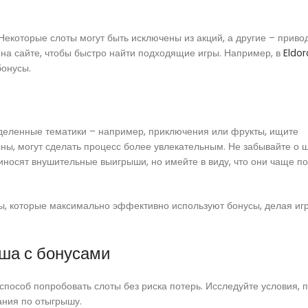
екоторые слоты могут быть исключены из акций, а другие – привод
на сайте, чтобы быстро найти подходящие игры. Например, в
Eldor
бонусы.
еделенные тематики – например, приключения или фрукты, ищите
ны, могут сделать процесс более увлекательным. Не забывайте о 
иносят внушительные выигрыши, но имейте в виду, что они чаще п
ы, которые максимально эффективно используют бонусы, делая иг
ша с бонусами
способ попробовать слоты без риска потерь. Исследуйте условия, 
ния по отыгрышу.