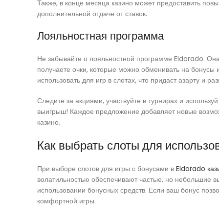
Также, в конце месяца казино может предоставить повы
дополнительной отдаче от ставок.
Лояльностная программа
Не забывайте о лояльностной программе Eldorado. Она 
получаете очки, которые можно обменивать на бонусы
использовать для игр в слотах, что придаст азарту и р
Следите за акциями, участвуйте в турнирах и использ
выигрыш! Каждое предложение добавляет новые возможн
казино.
Как выбрать слоты для использо
При выборе слотов для игры с бонусами в
Eldorado каз
волатильностью обеспечивают частые, но небольшие вы
использовании бонусных средств. Если ваш бонус позв
комфортной игры.