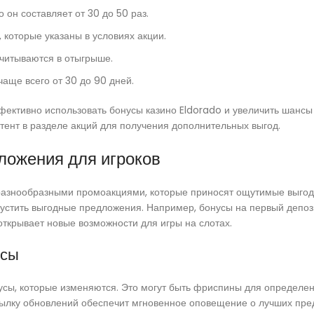
он составляет от 30 до 50 раз.
 которые указаны в условиях акции.
учитываются в отыгрыше.
аще всего от 30 до 90 дней.
ективно использовать бонусы казино Eldorado и увеличить шансы
тент в разделе акций для получения дополнительных выгод.
ложения для игроков
 разнообразными промоакциями, которые приносят ощутимые выгод
пустить выгодные предложения. Например, бонусы на первый депоз
открывает новые возможности для игры на слотах.
усы
сы, которые изменяются. Это могут быть фриспины для определе
сылку обновлений обеспечит мгновенное оповещение о лучших пре