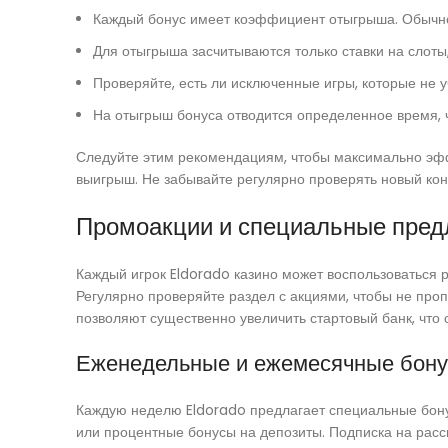
Каждый бонус имеет коэффициент отыгрыша. Обычно 
Для отыгрыша засчитываются только ставки на слоты,
Проверяйте, есть ли исключенные игры, которые не 
На отыгрыш бонуса отводится определенное время, ч
Следуйте этим рекомендациям, чтобы максимально эфф
выигрыш. Не забывайте регулярно проверять новый кон
Промоакции и специальные пред
Каждый игрок Eldorado казино может воспользоваться
Регулярно проверяйте раздел с акциями, чтобы не про
позволяют существенно увеличить стартовый банк, что 
Еженедельные и ежемесячные бон
Каждую неделю Eldorado предлагает специальные бону
или процентные бонусы на депозиты. Подписка на рас