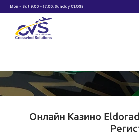
Mon - Sat 9.00 - 17.00. Sunday CLOSE
Онлайн Казино Eldora
Регис