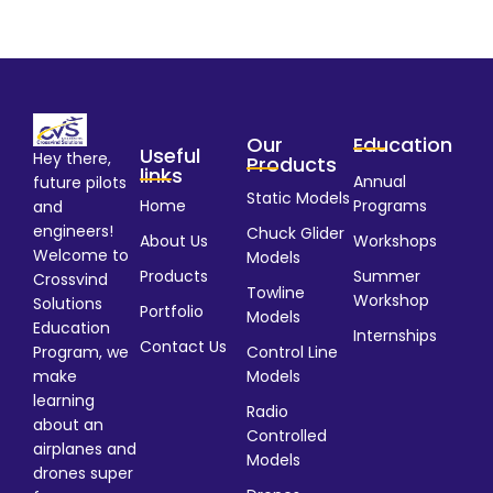
Our
Education
Useful
Hey there,
Products
links
Annual
future pilots
Static Models
Home
Programs
and
engineers!
Chuck Glider
About Us
Workshops
Welcome to
Models
Products
Summer
Crossvind
Towline
Workshop
Solutions
Portfolio
Models
Education
Internships
Contact Us
Program, we
Control Line
make
Models
learning
Radio
about an
Controlled
airplanes and
Models
drones super