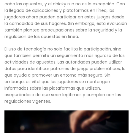
cabo las apuestas, y el chicky run no es la excepción. Con
la llegada de aplicaciones y plataformas en línea, los
jugadores ahora pueden participar en estos juegos desde
la comodidad de sus hogares. Sin embargo, esta evolución
también plantea preocupaciones sobre la seguridad y la
regulación de las apuestas en línea.
El uso de tecnología no solo facilita la participación, sino
que también permite un seguimiento más riguroso de las
actividades de apuestas. Las autoridades pueden utilizar
datos para identificar patrones de juego problemáticos, lo
que ayuda a promover un entorno más seguro. Sin
embargo, es vital que los jugadores se mantengan
informados sobre las plataformas que utilizan,
asegurándose de que sean legítimas y cumplan con las
regulaciones vigentes.