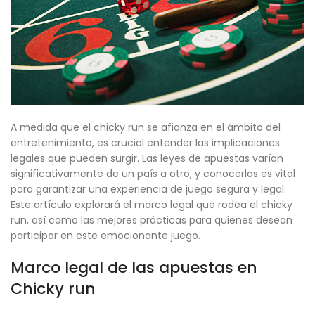
A medida que el chicky run se afianza en el ámbito del
entretenimiento, es crucial entender las implicaciones
legales que pueden surgir. Las leyes de apuestas varían
significativamente de un país a otro, y conocerlas es vital
para garantizar una experiencia de juego segura y legal.
Este artículo explorará el marco legal que rodea el chicky
run, así como las mejores prácticas para quienes desean
participar en este emocionante juego.
Marco legal de las apuestas en
Chicky run