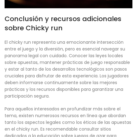
Conclusión y recursos adicionales
sobre Chicky run
El chicky run representa una emocionante intersección
entre el juego y la diversión, pero es esencial navegar su
panorama legal con cuidado. Conocer las leyes locales
sobre apuestas, mantener prácticas de juego responsable
y estar al tanto de los desarrollos tecnológicos son pasos
cruciales para disfrutar de esta experiencia. Los jugadores
deben informarse continuamente sobre las mejores
prácticas y los recursos disponibles para garantizar una
participación segura.
Para aquellos interesados en profundizar más sobre el
tema, existen numerosos recursos en línea que abordan
tanto los aspectos legales como los éticos de las apuestas
en el chicky run. Es recomendable consultar sitios
dedicados a la educación sobre juegos de azar para