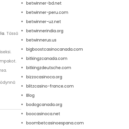
betwinner-bd.net
betwinner-peru.com
betwinner-uz.net
betwinnerindia.org
la
. Tässä
betwinnerus.us
bigboostcasinocanada.com
seksi.
bitkingzcanada.com
lompakot.
bitkingzdeutsche.com
nsa.
bizzocasinoca.org
Hyödynnä
blitzcasino-france.com
Blog
bodogcanada.org
boocasinoca.net
boombetcasinoespana.com