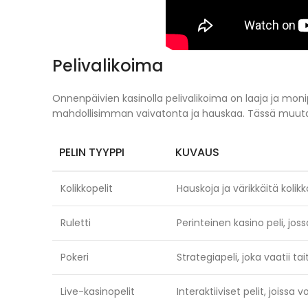
Pelivalikoima
Onnenpäivien kasinolla pelivalikoima on laaja ja monipu
mahdollisimman vaivatonta ja hauskaa. Tässä muutami
PELIN TYYPPI
KUVAUS
Kolikkopelit
Hauskoja ja värikkäitä kolikk
Ruletti
Perinteinen kasino peli, jos
Pokeri
Strategiapeli, joka vaatii ta
Live-kasinopelit
Interaktiiviset pelit, joissa 