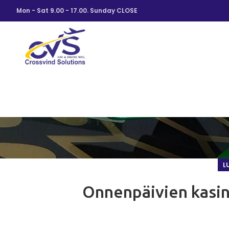
Mon - Sat 9.00 - 17.00. Sunday CLOSE
L
Onnenpäivien kasin