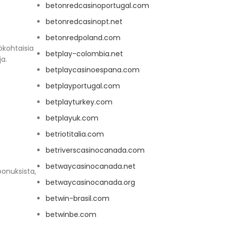
betonredcasinoportugal.com
betonredcasinopt.net
betonredpoland.com
ökohtaisia
betplay-colombia.net
ja.
betplaycasinoespana.com
betplayportugal.com
betplayturkey.com
betplayuk.com
betriotitalia.com
betriverscasinocanada.com
betwaycasinocanada.net
bonuksista,
betwaycasinocanada.org
betwin-brasil.com
betwinbe.com