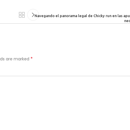
Navegando el panorama legal de Chicky run en las apu
nec
*
elds are marked