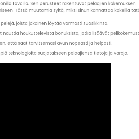
onilla tavoilla. Sen perusteet rakentuvat pelaajien kokemuksen
een. Tässä muutamia syitä, miksi sinun kannattaa kokeilla tätä
elejä, joista jokainen löytää varmasti suosikkinsa.
 nauttia houkuttelevista bonuksista, jotka lisäävät pelikokemust
hen, että saat tarvitsemasi avun nopeasti ja helposti.
iä teknologioita suojatakseen pelaajiensa tietoja ja varoja.