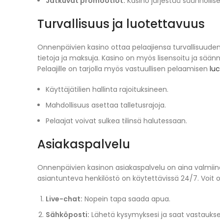
Jatkuvat promootiot:
Kasino järjestää säännöllises
Turvallisuus ja luotettavuus
Onnenpäivien kasino ottaa pelaajiensa turvallisuuden
tietoja ja maksuja. Kasino on myös lisensoitu ja säänn
Pelaajille on tarjolla myös vastuullisen pelaamisen
lu
Käyttäjätilien hallinta rajoituksineen.
Mahdollisuus asettaa talletusrajoja.
Pelaajat voivat sulkea tilinsä halutessaan.
Asiakaspalvelu
Onnenpäivien kasinon asiakaspalvelu on aina valmiina
asiantunteva henkilöstö on käytettävissä 24/7. Voit ott
Live-chat:
Nopein tapa saada apua.
Sähköposti:
Lähetä kysymyksesi ja saat vastauksen