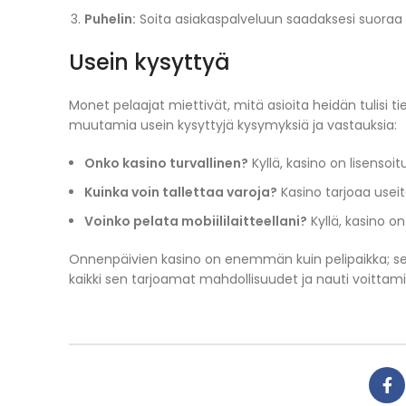
Puhelin:
Soita asiakaspalveluun saadaksesi suoraa
Usein kysyttyä
Monet pelaajat miettivät, mitä asioita heidän tulisi 
muutamia usein kysyttyjä kysymyksiä ja vastauksia:
Onko kasino turvallinen?
Kyllä, kasino on lisensoi
Kuinka voin tallettaa varoja?
Kasino tarjoaa useit
Voinko pelata mobiililaitteellani?
Kyllä, kasino on
Onnenpäivien kasino on enemmän kuin pelipaikka; se
kaikki sen tarjoamat mahdollisuudet ja nauti voittam