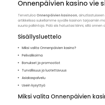
Onnenpäivien kasino vie 
Tervetuloa
Onnenpäivien kasinoon
, ainutlaatuisee
artikkelissa sukellamme syvälle kasinon tarjoamiin mah
suuria palkintoja. Pidä siis hatustasi kiinni, sillä onne
Sisällysluettelo
Miksi valita Onnenpäivien kasino?
Pelivalikoima
Bonukset ja promootiot
Turvallisuus ja luotettavuus
Asiakaspalvelu
Usein kysyttyä
Miksi valita Onnenpäivien kas