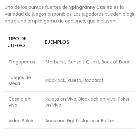
Uno de los puntos fuertes de
Spingranny Casino
es la
variedad de juegos disponibles. Los jugadores pueden elegir
entre una amplia gama de opciones, que incluyen:
TIPO DE
EJEMPLOS
JUEGO
Tragaperras
Starburst, Gonzo’s Quest, Book of Dead
Juegos de
Blackjack, Ruleta, Baccarat
Mesa
Casino en
Ruleta en Vivo, Blackjack en Vivo, Poker
Vivo
en Vivo
Video Póker
Aces and Eights, Jacks or Better