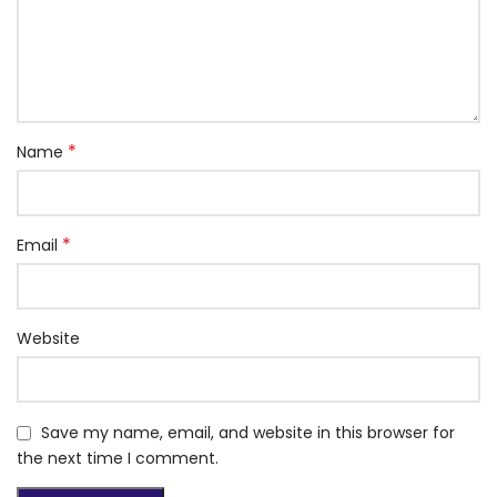
*
Name
*
Email
Website
Save my name, email, and website in this browser for
the next time I comment.