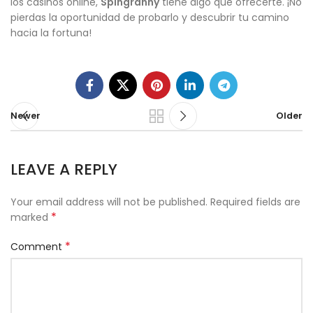
los casinos online,
Spingranny
tiene algo que ofrecerte. ¡No
pierdas la oportunidad de probarlo y descubrir tu camino
hacia la fortuna!
Newer
Older
LEAVE A REPLY
Your email address will not be published.
Required fields are
*
marked
*
Comment