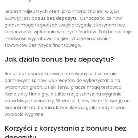
Jedną z najlepszych ofert, jaką można znaleźć w
Spin
Granny
, jest
bonus bez depozytu
. Oznacza to, że nowi
gracze mogą rozpocząć swoją przygodę z kasynem bez
konieczności wpłacania własnych środków. Taki bonus daje
możliwość wypróbowania gier i znalezienia swoich
faworytów bez ryzyka finansowego.
Jak działa bonus bez depozytu?
Bonus bez depozytu zwykle oferowany jest w formie
darmowych spinów lub kredytów do wykorzystania na
wybranych grach. Dzięki temu gracze mogą testować
różne sloty i inne gry, a także mają szansę na wygranie
prawdziwych pieniędzy. Ważne jest, aby zwrócić uwagę na
warunki obrotu bonusu, które określają, jak i kiedy można
wypłacić wygrane.
Korzyści z korzystania z bonusu bez
depozytu