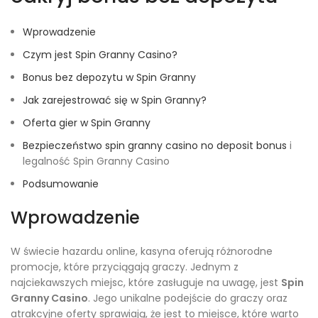
Wprowadzenie
Czym jest Spin Granny Casino?
Bonus bez depozytu w Spin Granny
Jak zarejestrować się w Spin Granny?
Oferta gier w Spin Granny
Bezpieczeństwo
spin granny casino no deposit bonus
i
legalność Spin Granny Casino
Podsumowanie
Wprowadzenie
W świecie hazardu online, kasyna oferują różnorodne
promocje, które przyciągają graczy. Jednym z
najciekawszych miejsc, które zasługuje na uwagę, jest
Spin
Granny Casino
. Jego unikalne podejście do graczy oraz
atrakcyjne oferty sprawiają, że jest to miejsce, które warto