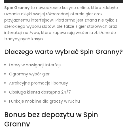
Spin Granny
to nowoczesne kasyno online, które zdobyło
uznanie dzięki swojej różnorodnej ofercie gier oraz
przyjaznemu interfejsowi. Platforma jest znana nie tylko z
szerokiego wyboru slotów, ale także z gier stołowych oraz
interakcji na żywo, które zapewniają wrażenia zbliżone do
tradycyjnych kasyn.
Dlaczego warto wybrać Spin Granny?
Łatwy w nawigacji interfejs
Ogromny wybór gier
Atrakcyjne promocje i bonusy
Obsługa klienta dostępna 24/7
Funkcje mobilne dla graczy w ruchu
Bonus bez depozytu w Spin
Granny